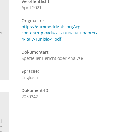
Veröffentlicht:
April 2021
,
,
Originallink:
https://euromedrights.org/wp-
i
content/uploads/2021/04/EN_Chapter-
4-Italy-Tunisia-1.pdf
n
Dokumentart:
Spezieller Bericht oder Analyse
Sprache:
Englisch
Dokument-ID:
2050242
i
e