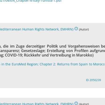
21/04/EN_Chapter-4-Italy-Tunisia-1.pdf
Mediterranean Human Rights Network, EMHRN)
(Autor)
 die im Zuge derzeitiger Politik und Vorgehensweisen be
nsparenz; Gesetzeslage; Erstellung von Profilen aufgrun
ung; COVID-19; Rückkehr und Vertreibung in Marokko)
s in the EuroMed Region; Chapter 2: Returns from Spain to Morocc
ID 2050239
Mediterranean Human Rights Network, EMHRN)
(Autor)