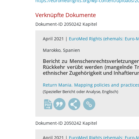
https://euromedrights.org/wp-content/uploads/20
Verknüpfte Dokumente
Dokument-ID 2050242 Kapitel
April 2021 |
EuroMed Rights (ehemals: Euro-
Marokko, Spanien
Bericht zu Menschenrechtsverletzungen,
Rückkehr verübt werden (mangelnde Tra
ethnischer Zugehörigkeit und Inhaftier
Return Mania. Mapping policies and practice
(Spezieller Bericht oder Analyse, Englisch)
en
Dokument-ID 2050242 Kapitel
April 2021 |
EuroMed Rights (ehemals: Euro-