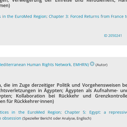
gen; Verweigerung der Einreise und Refoulement; Haft
smen)
s in the EuroMed Region; Chapter 3: Forced Returns from France t
ID 2050241
Mediterranean Human Rights Network, EMHRN)
(Autor)
 die im Zuge derzeitiger Politik und Vorgehensweisen be
htsverletzungen in Ägypten; Ägypten als Aufnahme- un
pten; Kollaboration bei Rückkehr und Grenzkontrolle
ken für Rückkehrer·innen)
tices in the EuroMed Region; Chapter 5: Egypt: a repressiv
rn obsession
(Spezieller Bericht oder Analyse, Englisch)