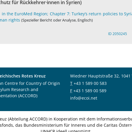
tz für Rückkehrer·innen in Syrien)
in the EuroMed Region; Chapter 7: Turkey’s return policies to Syri
man rights
(Spezieller Bericht oder Analyse, Englisch)
ID 2050245
eichisches Rotes Kreuz
Wiedner Hauptstraße 32, 1041
an Centre for Country of Origin
T
+43 1 589 00 583
sylum Research and
F
+43 1 589 00 589
entation (ACCORD)
info@ecoi.net
euz (Abteilung ACCORD) in Kooperation mit dem Informationsverbu
nsfonds, das Bundesministerium für Inneres und die Caritas Österre
UNHCR ideell unterstützt.