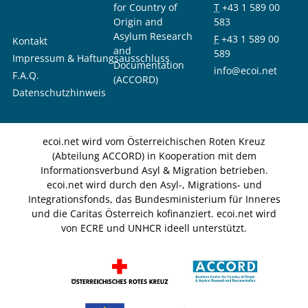
for Country of
T
+43 1 589 00
Origin and
583
Asylum Research
F
+43 1 589 00
Kontakt
and
589
Impressum & Haftungsausschluss
Documentation
info@ecoi.net
F.A.Q.
(ACCORD)
Datenschutzhinweis
ecoi.net wird vom Österreichischen Roten Kreuz
(Abteilung ACCORD) in Kooperation mit dem
Informationsverbund Asyl & Migration betrieben.
ecoi.net wird durch den Asyl-, Migrations- und
Integrationsfonds, das Bundesministerium für Inneres
und die Caritas Österreich kofinanziert. ecoi.net wird
von ECRE und UNHCR ideell unterstützt.