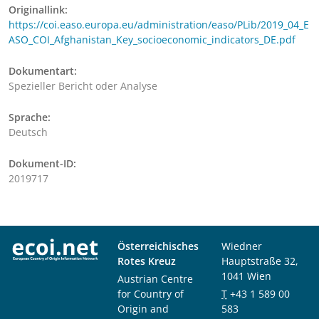
Originallink:
https://coi.easo.europa.eu/administration/easo/PLib/2019_04_E
ASO_COI_Afghanistan_Key_socioeconomic_indicators_DE.pdf
Dokumentart:
Spezieller Bericht oder Analyse
Sprache:
Deutsch
Dokument-ID:
2019717
Österreichisches
Wiedner
Rotes Kreuz
Hauptstraße 32,
1041 Wien
Austrian Centre
for Country of
T
+43 1 589 00
Origin and
583