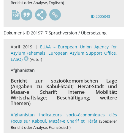
Bericht oder Analyse, Englisch)
en
ID 2005343
Dokument-ID 2019717 Sprachversion / Übersetzung
April 2019 |
EUAA – European Union Agency for
Asylum (ehemals: European Asylum Support Office,
EASO)
(Autor)
Afghanistan
Bericht zur sozioökomomischen Lage
(Angaben zu Kabul-Stadt; Herat-Stadt und
Masar-e Scharif; interne Mobilität;
Wirtschaftslage; Beschäftigung; weitere
Themen)
Afghanistan Indicateurs socio-économiques clés
Focus sur Kaboul, Mazâr-e Charîf et Hérât
(Spezieller
Bericht oder Analyse, Französisch)