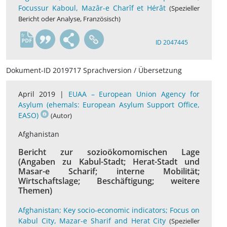
Focussur Kaboul, Mazâr-e Charîf et Hérât
(Spezieller
Bericht oder Analyse, Französisch)
fr
ID 2047445
Dokument-ID 2019717 Sprachversion / Übersetzung
April 2019 |
EUAA – European Union Agency for
Asylum (ehemals: European Asylum Support Office,
EASO)
(Autor)
Afghanistan
Bericht zur sozioökomomischen Lage
(Angaben zu Kabul-Stadt; Herat-Stadt und
Masar-e Scharif; interne Mobilität;
Wirtschaftslage; Beschäftigung; weitere
Themen)
Afghanistan; Key socio-economic indicators; Focus on
Kabul City, Mazar-e Sharif and Herat City
(Spezieller