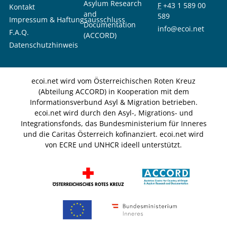
Asylum Research
F
+43 1 589 00
Kontakt
and
589
Impressum & Haftungsausschluss
Documentation
info@ecoi.net
F.A.Q.
(ACCORD)
Datenschutzhinweis
ecoi.net wird vom Österreichischen Roten Kreuz
(Abteilung ACCORD) in Kooperation mit dem
Informationsverbund Asyl & Migration betrieben.
ecoi.net wird durch den Asyl-, Migrations- und
Integrationsfonds, das Bundesministerium für Inneres
und die Caritas Österreich kofinanziert. ecoi.net wird
von ECRE und UNHCR ideell unterstützt.