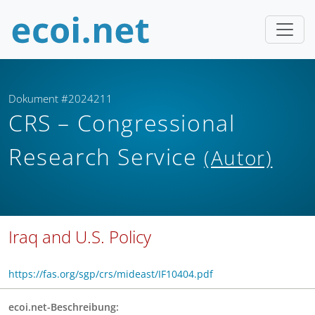
Dokument #2024211
CRS – Congressional
Research Service
(Autor)
Iraq and U.S. Policy
https://fas.org/sgp/crs/mideast/IF10404.pdf
ecoi.net-Beschreibung: