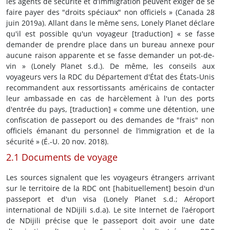
les agents de sécurité et d’immigration peuvent exiger de se
faire payer des "droits spéciaux" non officiels » (Canada 28
juin 2019a). Allant dans le même sens, Lonely Planet déclare
qu'il est possible qu'un voyageur [traduction] « se fasse
demander de prendre place dans un bureau annexe pour
aucune raison apparente et se fasse demander un pot-de-
vin » (Lonely Planet s.d.). De même, les conseils aux
voyageurs vers la RDC du Département d'État des États-Unis
recommandent aux ressortissants américains de contacter
leur ambassade en cas de harcèlement à l'un des ports
d'entrée du pays, [traduction] « comme une détention, une
confiscation de passeport ou des demandes de "frais" non
officiels émanant du personnel de l’immigration et de la
sécurité » (É.-U. 20 nov. 2018).
2.1 Documents de voyage
Les sources signalent que les voyageurs étrangers arrivant
sur le territoire de la RDC ont [habituellement] besoin d'un
passeport et d'un visa (Lonely Planet s.d.; Aéroport
international de NDijili s.d.a). Le site Internet de l’aéroport
de NDijili précise que le passeport doit avoir une date