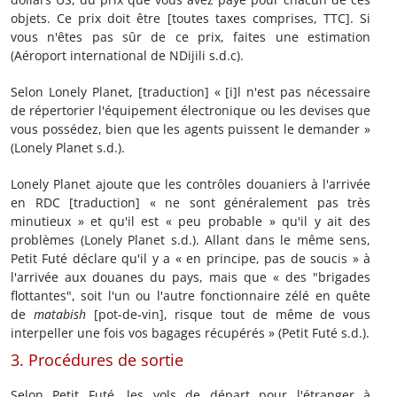
objets. Ce prix doit être [toutes taxes comprises, TTC]. Si
vous n'êtes pas sûr de ce prix, faites une estimation
(Aéroport international de NDijili s.d.c).
Selon Lonely Planet, [traduction] « [i]l n'est pas nécessaire
de répertorier l'équipement électronique ou les devises que
vous possédez, bien que les agents puissent le demander »
(Lonely Planet s.d.).
Lonely Planet ajoute que les contrôles douaniers à l'arrivée
en RDC [traduction] « ne sont généralement pas très
minutieux » et qu'il est « peu probable » qu'il y ait des
problèmes (Lonely Planet s.d.). Allant dans le même sens,
Petit Futé déclare qu'il y a « en principe, pas de soucis » à
l'arrivée aux douanes du pays, mais que « des "brigades
flottantes", soit l'un ou l'autre fonctionnaire zélé en quête
de
matabish
[pot-de-vin], risque tout de même de vous
interpeller une fois vos bagages récupérés » (Petit Futé s.d.).
3. Procédures de sortie
Selon Petit Futé, les vols de départ pour l'étranger à