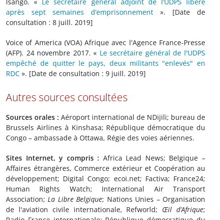
Isango. «
Le secrétaire général adjoint de l’UDPS libéré
après sept semaines d’emprisonnement
». [Date de
consultation : 8 juill. 2019]
Voice of America (VOA) Afrique avec l'Agence France-Presse
(AFP). 24 novembre 2017. «
Le secrétaire général de l'UDPS
empêché de quitter le pays, deux militants "enlevés" en
RDC
». [Date de consultation : 9 juill. 2019]
Autres sources consultées
Sources orales :
Aéroport international de NDijili; bureau de
Brussels Airlines à Kinshasa; République démocratique du
Congo – ambassade à Ottawa, Régie des voies aériennes.
Sites Internet, y compris :
Africa Lead News; Belgique –
Affaires étrangères, Commerce extérieur et Coopération au
développement; Digital Congo; ecoi.net; Factiva; France24;
Human Rights Watch; International Air Transport
Association;
La Libre Belgique
; Nations Unies – Organisation
de l'aviation civile internationale, Refworld;
Œil d’Afrique
;
Radio France internationale; République démocratique du