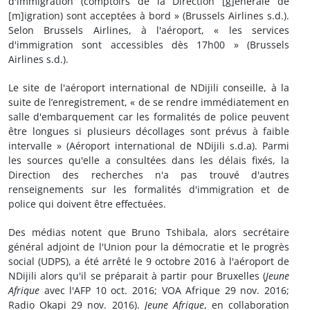
d'immigration (comptoirs de la Direction [g]énérale de
[m]igration) sont acceptées à bord » (Brussels Airlines s.d.).
Selon Brussels Airlines, à l'aéroport, « les services
d'immigration sont accessibles dès 17h00 » (Brussels
Airlines s.d.).
Le site de l'aéroport international de NDijili conseille, à la
suite de l’enregistrement, « de se rendre immédiatement en
salle d'embarquement car les formalités de police peuvent
être longues si plusieurs décollages sont prévus à faible
intervalle » (Aéroport international de NDijili s.d.a). Parmi
les sources qu'elle a consultées dans les délais fixés, la
Direction des recherches n'a pas trouvé d'autres
renseignements sur les formalités d'immigration et de
police qui doivent être effectuées.
Des médias notent que Bruno Tshibala, alors secrétaire
général adjoint de l'Union pour la démocratie et le progrès
social (UDPS), a été arrêté le 9 octobre 2016 à l'aéroport de
NDijili alors qu'il se préparait à partir pour Bruxelles (
Jeune
Afrique
avec l'AFP 10 oct. 2016; VOA Afrique 29 nov. 2016;
Radio Okapi 29 nov. 2016).
Jeune Afrique
, en collaboration