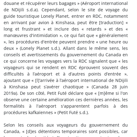
douane et récupérer leurs bagages » (Aéroport international
de NDijili s.d.a). Cependant, selon le site de voyage du
guide touristique Lonely Planet, entrer en RDC, notamment
en arrivant par avion à Kinshasa, peut être [traduction] «
long et frustrant » et inclure des « retards » et des «
manœuvres d'intimidation », ce qui fait que « généralement
», les procédures d'entrée peuvent prendre « une heure ou
deux » (Lonely Planet s.d.). Allant dans le même sens, les
conseils et avertissements du gouvernement du Canada en
ce qui concerne les voyages vers la RDC signalent que « les
voyageurs qui se rendent en RDC éprouvent souvent des
difficultés à l’aéroport et à d’autres points d’entrée »,
ajoutant que « [l]’arrivée à l’aéroport international de NDijili
à Kinshasa peut s’avérer chaotique » (Canada 28 juin
2019a). De son côté, Petit Futé déclare que « [m]ême si l'on
observe une certaine amélioration ces dernières années, les
formalités à l'aéroport s'apparentent parfois à des
procédures kafkaïennes » (Petit Futé s.d.).
Selon les conseils aux voyageurs du gouvernement du
Canada, « [d]es détentions temporaires sont possibles, car