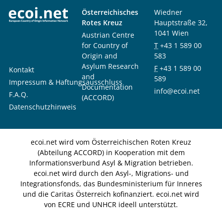
Österreichisches
Wiedner
Rotes Kreuz
Hauptstraße 32,
1041 Wien
Austrian Centre
for Country of
T
+43 1 589 00
Origin and
583
Asylum Research
F
+43 1 589 00
Kontakt
and
589
Impressum & Haftungsausschluss
Documentation
info@ecoi.net
F.A.Q.
(ACCORD)
Datenschutzhinweis
ecoi.net wird vom Österreichischen Roten Kreuz
(Abteilung ACCORD) in Kooperation mit dem
Informationsverbund Asyl & Migration betrieben.
ecoi.net wird durch den Asyl-, Migrations- und
Integrationsfonds, das Bundesministerium für Inneres
und die Caritas Österreich kofinanziert. ecoi.net wird
von ECRE und UNHCR ideell unterstützt.