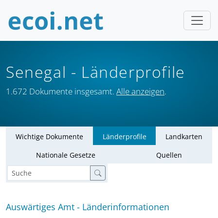
Senegal
- Länderprofile
1.672 Dokumente insgesamt.
Alle anzeigen
.
Wichtige Dokumente
Länderprofile
Landkarten
Nationale Gesetze
Quellen
Auswärtiges Amt - Länderinformationen