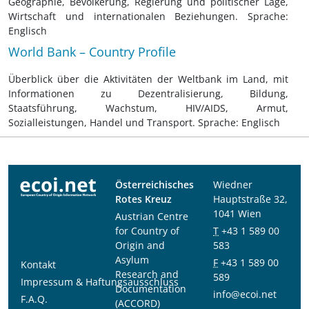
Geographie, Bevölkerung, Regierung und politischer Lage,
Wirtschaft und internationalen Beziehungen. Sprache:
Englisch
World Bank – Country Profile
Überblick über die Aktivitäten der Weltbank im Land, mit
Informationen zu Dezentralisierung, Bildung,
Staatsführung, Wachstum, HIV/AIDS, Armut,
Sozialleistungen, Handel und Transport. Sprache: Englisch
Österreichisches
Wiedner
Rotes Kreuz
Hauptstraße 32,
1041 Wien
Austrian Centre
for Country of
T
+43 1 589 00
Origin and
583
Asylum
F
+43 1 589 00
Kontakt
Research and
589
Impressum & Haftungsausschluss
Documentation
info@ecoi.net
F.A.Q.
(ACCORD)