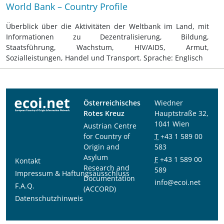
World Bank – Country Profile
Überblick über die Aktivitäten der Weltbank im Land, mit
Informationen zu Dezentralisierung, Bildung,
Staatsführung, Wachstum, HIV/AIDS, Armut,
Sozialleistungen, Handel und Transport. Sprache: Englisch
Österreichisches
Wiedner
Rotes Kreuz
Hauptstraße 32,
1041 Wien
Austrian Centre
for Country of
T
+43 1 589 00
Origin and
583
Asylum
F
+43 1 589 00
Kontakt
Research and
589
Impressum & Haftungsausschluss
Documentation
info@ecoi.net
F.A.Q.
(ACCORD)
Datenschutzhinweis