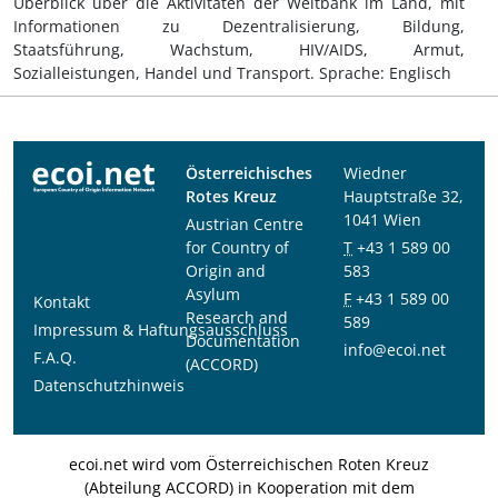
Überblick über die Aktivitäten der Weltbank im Land, mit
Informationen zu Dezentralisierung, Bildung,
Staatsführung, Wachstum, HIV/AIDS, Armut,
Sozialleistungen, Handel und Transport. Sprache: Englisch
Österreichisches
Wiedner
Rotes Kreuz
Hauptstraße 32,
1041 Wien
Austrian Centre
for Country of
T
+43 1 589 00
Origin and
583
Asylum
F
+43 1 589 00
Kontakt
Research and
589
Impressum & Haftungsausschluss
Documentation
info@ecoi.net
F.A.Q.
(ACCORD)
Datenschutzhinweis
ecoi.net wird vom Österreichischen Roten Kreuz
(Abteilung ACCORD) in Kooperation mit dem