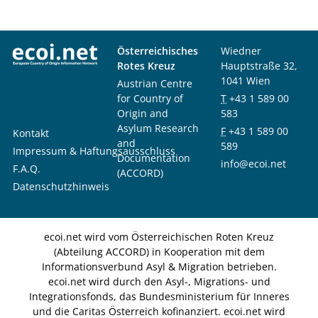
Österreichisches
Wiedner
Rotes Kreuz
Hauptstraße 32,
1041 Wien
Austrian Centre
for Country of
T
+43 1 589 00
Origin and
583
Asylum Research
F
+43 1 589 00
Kontakt
and
589
Impressum & Haftungsausschluss
Documentation
info@ecoi.net
F.A.Q.
(ACCORD)
Datenschutzhinweis
ecoi.net wird vom Österreichischen Roten Kreuz
(Abteilung ACCORD) in Kooperation mit dem
Informationsverbund Asyl & Migration betrieben.
ecoi.net wird durch den Asyl-, Migrations- und
Integrationsfonds, das Bundesministerium für Inneres
und die Caritas Österreich kofinanziert. ecoi.net wird