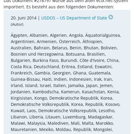
Das Dokument #278797 wurde aus dem alten ecoi.net-System
importiert. Es besteht aus den folgenden Dokumenten:
20. Juni 2014 |
USDOS – US Department of State
(Autor)
Ägypten, Albanien, Algerien, Angola, Äquatorialguinea,
Argentinien, Armenien, Österreich, Äthiopien,
Australien, Bahrain, Belarus, Benin, Bhutan, Bolivien,
Bosnien und Herzegowina, Botsuana, Brasilien,
Bulgarien, Burkina Faso, Burundi, Côte d'Ivoire, China,
Costa Rica, Deutschland, Eritrea, Estland, Eswatini,
Frankreich, Gambia, Georgien, Ghana, Guatemala,
Guinea-Bissau, Haiti, Indien, Indonesien, Irak, Iran,
Irland, Island, Israel, Italien, Jamaika, Japan, Jemen,
Jordanien, Kambodscha, Kamerun, Kasachstan, Kenia,
Kirgisistan, Kongo, Demokratische Republik, Korea,
Demokratische Volksrepublik, Korea, Republik, Kosovo,
Kuwait, Laos, Demokratische Volksrepublik, Lesotho,
Libanon, Liberia, Litauen, Luxemburg, Madagaskar,
Malawi, Malaysia, Malediven, Mali, Malta, Marokko,
Mauretanien, Mexiko, Moldau, Republik, Mongolei,