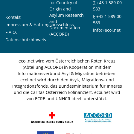
for Country of
T
+43 1 589 00
Origin and
583
Asylum Research
F
+43 1 589 00
Kontakt
and
589
Impressum & Haftungsausschluss
Documentation
info@ecoi.net
F.A.Q.
(ACCORD)
Datenschutzhinweis
ecoi.net wird vom Österreichischen Roten Kreuz
(Abteilung ACCORD) in Kooperation mit dem
Informationsverbund Asyl & Migration betrieben.
ecoi.net wird durch den Asyl-, Migrations- und
Integrationsfonds, das Bundesministerium für Inneres
und die Caritas Österreich kofinanziert. ecoi.net wird
von ECRE und UNHCR ideell unterstützt.