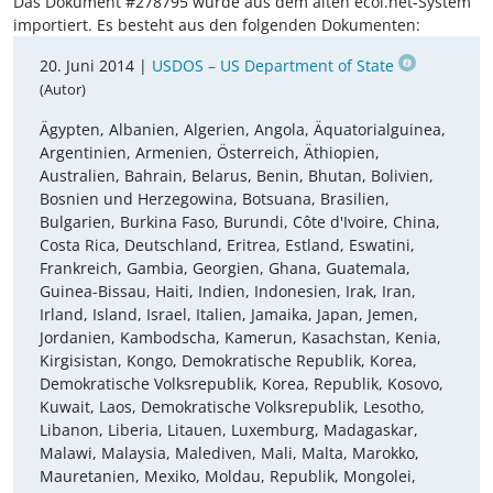
Das Dokument #278795 wurde aus dem alten ecoi.net-System
importiert. Es besteht aus den folgenden Dokumenten:
20. Juni 2014 |
USDOS – US Department of State
(Autor)
Ägypten, Albanien, Algerien, Angola, Äquatorialguinea,
Argentinien, Armenien, Österreich, Äthiopien,
Australien, Bahrain, Belarus, Benin, Bhutan, Bolivien,
Bosnien und Herzegowina, Botsuana, Brasilien,
Bulgarien, Burkina Faso, Burundi, Côte d'Ivoire, China,
Costa Rica, Deutschland, Eritrea, Estland, Eswatini,
Frankreich, Gambia, Georgien, Ghana, Guatemala,
Guinea-Bissau, Haiti, Indien, Indonesien, Irak, Iran,
Irland, Island, Israel, Italien, Jamaika, Japan, Jemen,
Jordanien, Kambodscha, Kamerun, Kasachstan, Kenia,
Kirgisistan, Kongo, Demokratische Republik, Korea,
Demokratische Volksrepublik, Korea, Republik, Kosovo,
Kuwait, Laos, Demokratische Volksrepublik, Lesotho,
Libanon, Liberia, Litauen, Luxemburg, Madagaskar,
Malawi, Malaysia, Malediven, Mali, Malta, Marokko,
Mauretanien, Mexiko, Moldau, Republik, Mongolei,