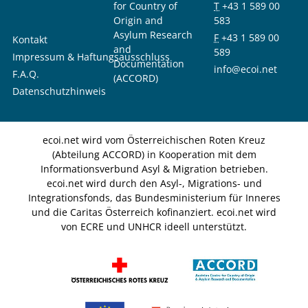
for Country of
T
+43 1 589 00
Origin and
583
Asylum Research
F
+43 1 589 00
Kontakt
and
589
Impressum & Haftungsausschluss
Documentation
info@ecoi.net
F.A.Q.
(ACCORD)
Datenschutzhinweis
ecoi.net wird vom Österreichischen Roten Kreuz
(Abteilung ACCORD) in Kooperation mit dem
Informationsverbund Asyl & Migration betrieben.
ecoi.net wird durch den Asyl-, Migrations- und
Integrationsfonds, das Bundesministerium für Inneres
und die Caritas Österreich kofinanziert. ecoi.net wird
von ECRE und UNHCR ideell unterstützt.