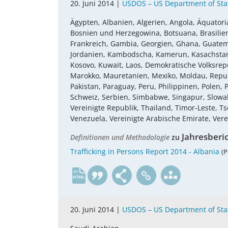
20. Juni 2014 |
USDOS – US Department of Sta
Ägypten, Albanien, Algerien, Angola, Äquatoria
Bosnien und Herzegowina, Botsuana, Brasilien, 
Frankreich, Gambia, Georgien, Ghana, Guatemala,
Jordanien, Kambodscha, Kamerun, Kasachstan, 
Kosovo, Kuwait, Laos, Demokratische Volksrepu
Marokko, Mauretanien, Mexiko, Moldau, Repub
Pakistan, Paraguay, Peru, Philippinen, Polen
Schweiz, Serbien, Simbabwe, Singapur, Slowake
Vereinigte Republik, Thailand, Timor-Leste, 
Venezuela, Vereinigte Arabische Emirate, Vere
Jahresberi
Definitionen und Methodologie
zu
Trafficking in Persons Report 2014 - Albania
(P
en
20. Juni 2014 |
USDOS – US Department of Sta