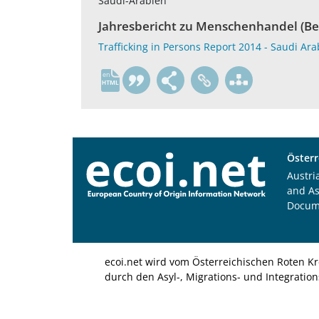
Saudi-Arabien
Jahresbericht zu Menschenhandel (Be
Trafficking in Persons Report 2014 - Saudi Ara
en
Österr
Austri
and A
Docum
ecoi.net wird vom Österreichischen Roten Kr
durch den Asyl-, Migrations- und Integratio