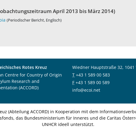
obachtungszeitraum April 2013 bis März 2014)
bia
(Periodischer Bericht, Englisch)
eichisches Rotes Kreuz
Wiedner Hauptstraße 32, 1041
an Centre for Country of Origin
T
+43 1 589 00 583
sylum Research and
F
+43 1 589 00 589
entation (ACCORD)
info@ecoi.net
euz (Abteilung ACCORD) in Kooperation mit dem Informationsverbu
nsfonds, das Bundesministerium für Inneres und die Caritas Österre
UNHCR ideell unterstützt.