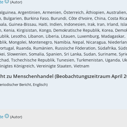
te
(Autor)
lguinea, Argentinien, Armenien, Österreich, Äthiopien, Australien,
Bulgarien, Burkina Faso, Burundi, Côte d'Ivoire, China, Costa Rica,
 Guinea-Bissau, Haiti, Indien, Indonesien, Irak, Iran, Irland, Islan
Kenia, Kirgisistan, Kongo, Demokratische Republik, Korea, Demokr
blik, Lesotho, Libanon, Liberia, Litauen, Luxemburg, Madagaskar, 
lik, Mongolei, Montenegro, Namibia, Nepal, Nicaragua, Niederla
, Portugal, Ruanda, Rumänien, Russische Föderation, Südafrika, S
i, Slowenien, Somalia, Spanien, Sri Lanka, Sudan, Suriname, Syrie
Tschad, Tschechische Republik, Tunesien, Turkmenistan, Uganda, U
inigtes Königreich, Vereinigte Staaten, Vietnam
cht zu Menschenhandel (Beobachtungszeitraum April 2
eriodischer Bericht, Englisch)
te
(Autor)