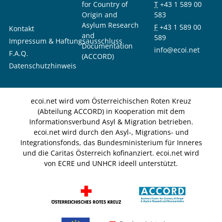
for Country of
T
+43 1 589 00
Origin and
583
Asylum Research
F
+43 1 589 00
Kontakt
and
589
Impressum & Haftungsausschluss
Documentation
info@ecoi.net
F.A.Q.
(ACCORD)
Datenschutzhinweis
ecoi.net wird vom Österreichischen Roten Kreuz
(Abteilung ACCORD) in Kooperation mit dem
Informationsverbund Asyl & Migration betrieben.
ecoi.net wird durch den Asyl-, Migrations- und
Integrationsfonds, das Bundesministerium für Inneres
und die Caritas Österreich kofinanziert. ecoi.net wird
von ECRE und UNHCR ideell unterstützt.