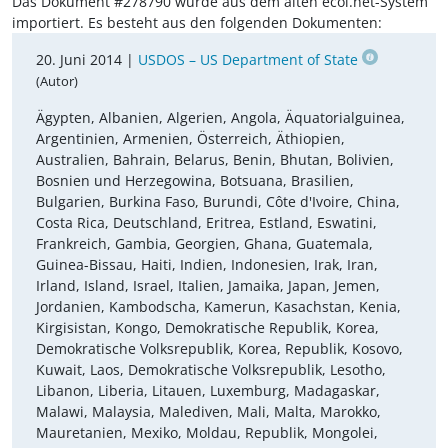
Das Dokument #278790 wurde aus dem alten ecoi.net-System
importiert. Es besteht aus den folgenden Dokumenten:
20. Juni 2014 |
USDOS – US Department of State
(Autor)
Ägypten, Albanien, Algerien, Angola, Äquatorialguinea,
Argentinien, Armenien, Österreich, Äthiopien,
Australien, Bahrain, Belarus, Benin, Bhutan, Bolivien,
Bosnien und Herzegowina, Botsuana, Brasilien,
Bulgarien, Burkina Faso, Burundi, Côte d'Ivoire, China,
Costa Rica, Deutschland, Eritrea, Estland, Eswatini,
Frankreich, Gambia, Georgien, Ghana, Guatemala,
Guinea-Bissau, Haiti, Indien, Indonesien, Irak, Iran,
Irland, Island, Israel, Italien, Jamaika, Japan, Jemen,
Jordanien, Kambodscha, Kamerun, Kasachstan, Kenia,
Kirgisistan, Kongo, Demokratische Republik, Korea,
Demokratische Volksrepublik, Korea, Republik, Kosovo,
Kuwait, Laos, Demokratische Volksrepublik, Lesotho,
Libanon, Liberia, Litauen, Luxemburg, Madagaskar,
Malawi, Malaysia, Malediven, Mali, Malta, Marokko,
Mauretanien, Mexiko, Moldau, Republik, Mongolei,