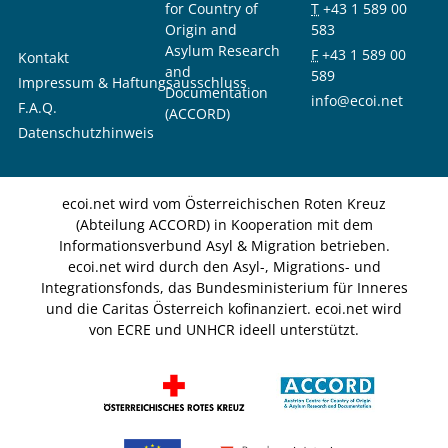
for Country of
T
+43 1 589 00
Origin and
583
Asylum Research
F
+43 1 589 00
Kontakt
and
589
Impressum & Haftungsausschluss
Documentation
info@ecoi.net
F.A.Q.
(ACCORD)
Datenschutzhinweis
ecoi.net wird vom Österreichischen Roten Kreuz
(Abteilung ACCORD) in Kooperation mit dem
Informationsverbund Asyl & Migration betrieben.
ecoi.net wird durch den Asyl-, Migrations- und
Integrationsfonds, das Bundesministerium für Inneres
und die Caritas Österreich kofinanziert. ecoi.net wird
von ECRE und UNHCR ideell unterstützt.