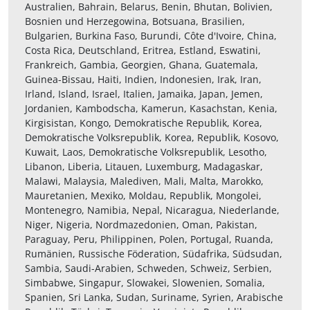
Australien, Bahrain, Belarus, Benin, Bhutan, Bolivien,
Bosnien und Herzegowina, Botsuana, Brasilien,
Bulgarien, Burkina Faso, Burundi, Côte d'Ivoire, China,
Costa Rica, Deutschland, Eritrea, Estland, Eswatini,
Frankreich, Gambia, Georgien, Ghana, Guatemala,
Guinea-Bissau, Haiti, Indien, Indonesien, Irak, Iran,
Irland, Island, Israel, Italien, Jamaika, Japan, Jemen,
Jordanien, Kambodscha, Kamerun, Kasachstan, Kenia,
Kirgisistan, Kongo, Demokratische Republik, Korea,
Demokratische Volksrepublik, Korea, Republik, Kosovo,
Kuwait, Laos, Demokratische Volksrepublik, Lesotho,
Libanon, Liberia, Litauen, Luxemburg, Madagaskar,
Malawi, Malaysia, Malediven, Mali, Malta, Marokko,
Mauretanien, Mexiko, Moldau, Republik, Mongolei,
Montenegro, Namibia, Nepal, Nicaragua, Niederlande,
Niger, Nigeria, Nordmazedonien, Oman, Pakistan,
Paraguay, Peru, Philippinen, Polen, Portugal, Ruanda,
Rumänien, Russische Föderation, Südafrika, Südsudan,
Sambia, Saudi-Arabien, Schweden, Schweiz, Serbien,
Simbabwe, Singapur, Slowakei, Slowenien, Somalia,
Spanien, Sri Lanka, Sudan, Suriname, Syrien, Arabische