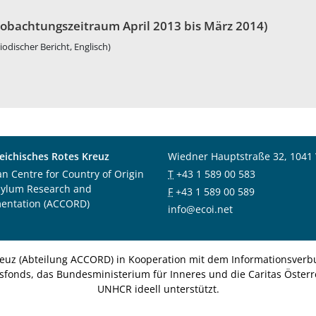
obachtungszeitraum April 2013 bis März 2014)
iodischer Bericht, Englisch)
eichisches Rotes Kreuz
Wiedner Hauptstraße 32, 1041
an Centre for Country of Origin
T
+43 1 589 00 583
sylum Research and
F
+43 1 589 00 589
entation (ACCORD)
info@ecoi.net
euz (Abteilung ACCORD) in Kooperation mit dem Informationsverbu
nsfonds, das Bundesministerium für Inneres und die Caritas Österre
UNHCR ideell unterstützt.