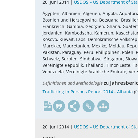
20. Juni 2014 |
USDOS – US Department of Sta
Ägypten, Albanien, Algerien, Angola, Äquatoria
Bosnien und Herzegowina, Botsuana, Brasilien, 
Frankreich, Gambia, Georgien, Ghana, Guatemala,
Jordanien, Kambodscha, Kamerun, Kasachstan, 
Kosovo, Kuwait, Laos, Demokratische Volksrepu
Marokko, Mauretanien, Mexiko, Moldau, Repub
Pakistan, Paraguay, Peru, Philippinen, Polen
Schweiz, Serbien, Simbabwe, Singapur, Slowake
Vereinigte Republik, Thailand, Timor-Leste, 
Venezuela, Vereinigte Arabische Emirate, Vere
Jahresberi
Definitionen und Methodologie
zu
Trafficking in Persons Report 2014 - Albania
(P
en
20. Juni 2014 |
USDOS – US Department of Sta