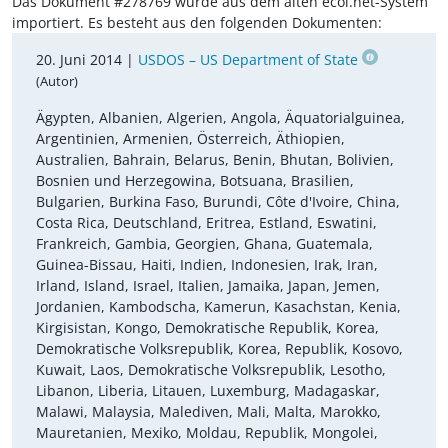
Das Dokument #278769 wurde aus dem alten ecoi.net-System
importiert. Es besteht aus den folgenden Dokumenten:
20. Juni 2014 |
USDOS – US Department of State
(Autor)
Ägypten, Albanien, Algerien, Angola, Äquatorialguinea,
Argentinien, Armenien, Österreich, Äthiopien,
Australien, Bahrain, Belarus, Benin, Bhutan, Bolivien,
Bosnien und Herzegowina, Botsuana, Brasilien,
Bulgarien, Burkina Faso, Burundi, Côte d'Ivoire, China,
Costa Rica, Deutschland, Eritrea, Estland, Eswatini,
Frankreich, Gambia, Georgien, Ghana, Guatemala,
Guinea-Bissau, Haiti, Indien, Indonesien, Irak, Iran,
Irland, Island, Israel, Italien, Jamaika, Japan, Jemen,
Jordanien, Kambodscha, Kamerun, Kasachstan, Kenia,
Kirgisistan, Kongo, Demokratische Republik, Korea,
Demokratische Volksrepublik, Korea, Republik, Kosovo,
Kuwait, Laos, Demokratische Volksrepublik, Lesotho,
Libanon, Liberia, Litauen, Luxemburg, Madagaskar,
Malawi, Malaysia, Malediven, Mali, Malta, Marokko,
Mauretanien, Mexiko, Moldau, Republik, Mongolei,