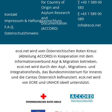
for Country of
T
+43 1 589 00
Origin and
583
Asylum Research
F
+43 1 589 00
Kontakt
and
589
Impressum & Haftungsausschluss
Documentation
info@ecoi.net
F.A.Q.
(ACCORD)
Datenschutzhinweis
ecoi.net wird vom Österreichischen Roten Kreuz
(Abteilung ACCORD) in Kooperation mit dem
Informationsverbund Asyl & Migration betrieben.
ecoi.net wird durch den Asyl-, Migrations- und
Integrationsfonds, das Bundesministerium für Inneres
und die Caritas Österreich kofinanziert. ecoi.net wird
von ECRE und UNHCR ideell unterstützt.