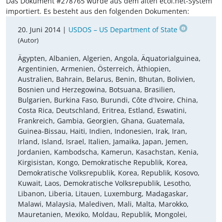
Das Dokument #278765 wurde aus dem alten ecoi.net-System
importiert. Es besteht aus den folgenden Dokumenten:
20. Juni 2014 |
USDOS – US Department of State
(Autor)
Ägypten, Albanien, Algerien, Angola, Äquatorialguinea,
Argentinien, Armenien, Österreich, Äthiopien,
Australien, Bahrain, Belarus, Benin, Bhutan, Bolivien,
Bosnien und Herzegowina, Botsuana, Brasilien,
Bulgarien, Burkina Faso, Burundi, Côte d'Ivoire, China,
Costa Rica, Deutschland, Eritrea, Estland, Eswatini,
Frankreich, Gambia, Georgien, Ghana, Guatemala,
Guinea-Bissau, Haiti, Indien, Indonesien, Irak, Iran,
Irland, Island, Israel, Italien, Jamaika, Japan, Jemen,
Jordanien, Kambodscha, Kamerun, Kasachstan, Kenia,
Kirgisistan, Kongo, Demokratische Republik, Korea,
Demokratische Volksrepublik, Korea, Republik, Kosovo,
Kuwait, Laos, Demokratische Volksrepublik, Lesotho,
Libanon, Liberia, Litauen, Luxemburg, Madagaskar,
Malawi, Malaysia, Malediven, Mali, Malta, Marokko,
Mauretanien, Mexiko, Moldau, Republik, Mongolei,