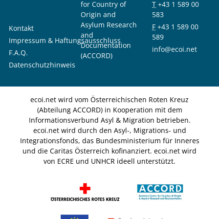
for Country of
T
+43 1 589 00
Origin and
583
Asylum Research
F
+43 1 589 00
Kontakt
and
589
Impressum & Haftungsausschluss
Documentation
info@ecoi.net
F.A.Q.
(ACCORD)
Datenschutzhinweis
ecoi.net wird vom Österreichischen Roten Kreuz
(Abteilung ACCORD) in Kooperation mit dem
Informationsverbund Asyl & Migration betrieben.
ecoi.net wird durch den Asyl-, Migrations- und
Integrationsfonds, das Bundesministerium für Inneres
und die Caritas Österreich kofinanziert. ecoi.net wird
von ECRE und UNHCR ideell unterstützt.