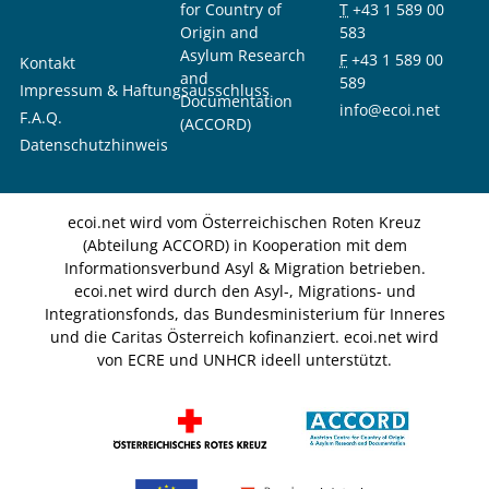
for Country of
T
+43 1 589 00
Origin and
583
Asylum Research
F
+43 1 589 00
Kontakt
and
589
Impressum & Haftungsausschluss
Documentation
info@ecoi.net
F.A.Q.
(ACCORD)
Datenschutzhinweis
ecoi.net wird vom Österreichischen Roten Kreuz
(Abteilung ACCORD) in Kooperation mit dem
Informationsverbund Asyl & Migration betrieben.
ecoi.net wird durch den Asyl-, Migrations- und
Integrationsfonds, das Bundesministerium für Inneres
und die Caritas Österreich kofinanziert. ecoi.net wird
von ECRE und UNHCR ideell unterstützt.