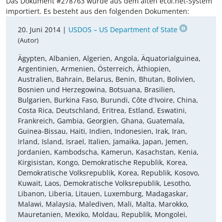
Das Dokument #278763 wurde aus dem alten ecoi.net-System
importiert. Es besteht aus den folgenden Dokumenten:
20. Juni 2014 |
USDOS – US Department of State
(Autor)
Ägypten, Albanien, Algerien, Angola, Äquatorialguinea,
Argentinien, Armenien, Österreich, Äthiopien,
Australien, Bahrain, Belarus, Benin, Bhutan, Bolivien,
Bosnien und Herzegowina, Botsuana, Brasilien,
Bulgarien, Burkina Faso, Burundi, Côte d'Ivoire, China,
Costa Rica, Deutschland, Eritrea, Estland, Eswatini,
Frankreich, Gambia, Georgien, Ghana, Guatemala,
Guinea-Bissau, Haiti, Indien, Indonesien, Irak, Iran,
Irland, Island, Israel, Italien, Jamaika, Japan, Jemen,
Jordanien, Kambodscha, Kamerun, Kasachstan, Kenia,
Kirgisistan, Kongo, Demokratische Republik, Korea,
Demokratische Volksrepublik, Korea, Republik, Kosovo,
Kuwait, Laos, Demokratische Volksrepublik, Lesotho,
Libanon, Liberia, Litauen, Luxemburg, Madagaskar,
Malawi, Malaysia, Malediven, Mali, Malta, Marokko,
Mauretanien, Mexiko, Moldau, Republik, Mongolei,