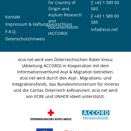
for Country of
T
+43 1 589 00
Origin and
583
Asylum Research
F
+43 1 589 00
Kontakt
and
589
Impressum & Haftungsausschluss
Documentation
info@ecoi.net
F.A.Q.
(ACCORD)
Datenschutzhinweis
ecoi.net wird vom Österreichischen Roten Kreuz
(Abteilung ACCORD) in Kooperation mit dem
Informationsverbund Asyl & Migration betrieben.
ecoi.net wird durch den Asyl-, Migrations- und
Integrationsfonds, das Bundesministerium für Inneres
und die Caritas Österreich kofinanziert. ecoi.net wird
von ECRE und UNHCR ideell unterstützt.