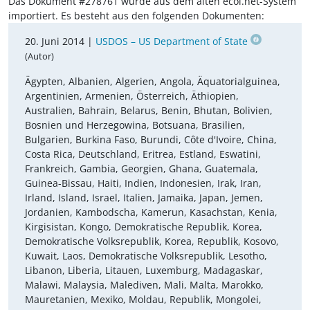
Das Dokument #278761 wurde aus dem alten ecoi.net-System
importiert. Es besteht aus den folgenden Dokumenten:
20. Juni 2014 |
USDOS – US Department of State
(Autor)
Ägypten, Albanien, Algerien, Angola, Äquatorialguinea,
Argentinien, Armenien, Österreich, Äthiopien,
Australien, Bahrain, Belarus, Benin, Bhutan, Bolivien,
Bosnien und Herzegowina, Botsuana, Brasilien,
Bulgarien, Burkina Faso, Burundi, Côte d'Ivoire, China,
Costa Rica, Deutschland, Eritrea, Estland, Eswatini,
Frankreich, Gambia, Georgien, Ghana, Guatemala,
Guinea-Bissau, Haiti, Indien, Indonesien, Irak, Iran,
Irland, Island, Israel, Italien, Jamaika, Japan, Jemen,
Jordanien, Kambodscha, Kamerun, Kasachstan, Kenia,
Kirgisistan, Kongo, Demokratische Republik, Korea,
Demokratische Volksrepublik, Korea, Republik, Kosovo,
Kuwait, Laos, Demokratische Volksrepublik, Lesotho,
Libanon, Liberia, Litauen, Luxemburg, Madagaskar,
Malawi, Malaysia, Malediven, Mali, Malta, Marokko,
Mauretanien, Mexiko, Moldau, Republik, Mongolei,