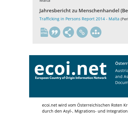
Malta
Jahresbericht zu Menschenhandel (Be
Trafficking in Persons Report 2014 - Malta
(Per
en
Österr
Austri
and A
Docum
ecoi.net wird vom Österreichischen Roten Kr
durch den Asyl-, Migrations- und Integratio