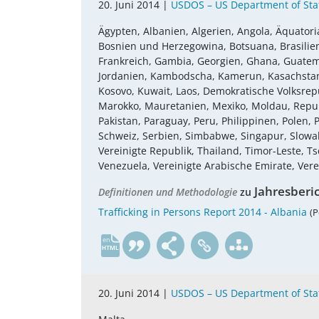
20. Juni 2014 |
USDOS – US Department of Sta
Ägypten, Albanien, Algerien, Angola, Äquatoria
Bosnien und Herzegowina, Botsuana, Brasilien, 
Frankreich, Gambia, Georgien, Ghana, Guatemala,
Jordanien, Kambodscha, Kamerun, Kasachstan, 
Kosovo, Kuwait, Laos, Demokratische Volksrepu
Marokko, Mauretanien, Mexiko, Moldau, Repub
Pakistan, Paraguay, Peru, Philippinen, Polen
Schweiz, Serbien, Simbabwe, Singapur, Slowake
Vereinigte Republik, Thailand, Timor-Leste, 
Venezuela, Vereinigte Arabische Emirate, Vere
Jahresberi
Definitionen und Methodologie
zu
Trafficking in Persons Report 2014 - Albania
(P
en
20. Juni 2014 |
USDOS – US Department of Sta