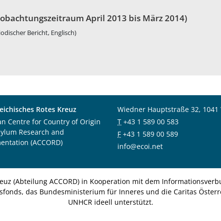
obachtungszeitraum April 2013 bis März 2014)
iodischer Bericht, Englisch)
eichisches Rotes Kreuz
Wiedner Hauptstraße 32, 1041
an Centre for Country of Origin
T
+43 1 589 00 583
sylum Research and
F
+43 1 589 00 589
entation (ACCORD)
info@ecoi.net
euz (Abteilung ACCORD) in Kooperation mit dem Informationsverbu
nsfonds, das Bundesministerium für Inneres und die Caritas Österre
UNHCR ideell unterstützt.