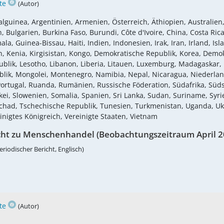
te
(Autor)
lguinea, Argentinien, Armenien, Österreich, Äthiopien, Australien,
Bulgarien, Burkina Faso, Burundi, Côte d'Ivoire, China, Costa Rica,
 Guinea-Bissau, Haiti, Indien, Indonesien, Irak, Iran, Irland, Islan
Kenia, Kirgisistan, Kongo, Demokratische Republik, Korea, Demokr
blik, Lesotho, Libanon, Liberia, Litauen, Luxemburg, Madagaskar, 
lik, Mongolei, Montenegro, Namibia, Nepal, Nicaragua, Niederla
, Portugal, Ruanda, Rumänien, Russische Föderation, Südafrika, S
i, Slowenien, Somalia, Spanien, Sri Lanka, Sudan, Suriname, Syrie
Tschad, Tschechische Republik, Tunesien, Turkmenistan, Uganda, U
inigtes Königreich, Vereinigte Staaten, Vietnam
cht zu Menschenhandel (Beobachtungszeitraum April 2
eriodischer Bericht, Englisch)
te
(Autor)