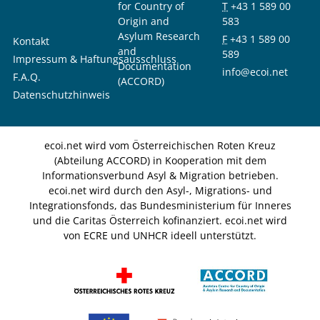
for Country of
T
+43 1 589 00
Origin and
583
Asylum Research
F
+43 1 589 00
Kontakt
and
589
Impressum & Haftungsausschluss
Documentation
info@ecoi.net
F.A.Q.
(ACCORD)
Datenschutzhinweis
ecoi.net wird vom Österreichischen Roten Kreuz
(Abteilung ACCORD) in Kooperation mit dem
Informationsverbund Asyl & Migration betrieben.
ecoi.net wird durch den Asyl-, Migrations- und
Integrationsfonds, das Bundesministerium für Inneres
und die Caritas Österreich kofinanziert. ecoi.net wird
von ECRE und UNHCR ideell unterstützt.