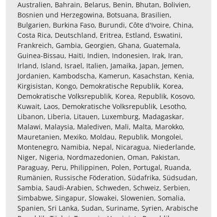
Australien, Bahrain, Belarus, Benin, Bhutan, Bolivien,
Bosnien und Herzegowina, Botsuana, Brasilien,
Bulgarien, Burkina Faso, Burundi, Côte d'Ivoire, China,
Costa Rica, Deutschland, Eritrea, Estland, Eswatini,
Frankreich, Gambia, Georgien, Ghana, Guatemala,
Guinea-Bissau, Haiti, Indien, Indonesien, Irak, Iran,
Irland, Island, Israel, Italien, Jamaika, Japan, Jemen,
Jordanien, Kambodscha, Kamerun, Kasachstan, Kenia,
Kirgisistan, Kongo, Demokratische Republik, Korea,
Demokratische Volksrepublik, Korea, Republik, Kosovo,
Kuwait, Laos, Demokratische Volksrepublik, Lesotho,
Libanon, Liberia, Litauen, Luxemburg, Madagaskar,
Malawi, Malaysia, Malediven, Mali, Malta, Marokko,
Mauretanien, Mexiko, Moldau, Republik, Mongolei,
Montenegro, Namibia, Nepal, Nicaragua, Niederlande,
Niger, Nigeria, Nordmazedonien, Oman, Pakistan,
Paraguay, Peru, Philippinen, Polen, Portugal, Ruanda,
Rumänien, Russische Föderation, Südafrika, Südsudan,
Sambia, Saudi-Arabien, Schweden, Schweiz, Serbien,
Simbabwe, Singapur, Slowakei, Slowenien, Somalia,
Spanien, Sri Lanka, Sudan, Suriname, Syrien, Arabische