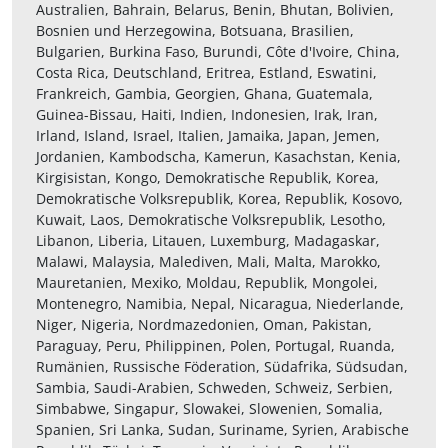
Australien, Bahrain, Belarus, Benin, Bhutan, Bolivien,
Bosnien und Herzegowina, Botsuana, Brasilien,
Bulgarien, Burkina Faso, Burundi, Côte d'Ivoire, China,
Costa Rica, Deutschland, Eritrea, Estland, Eswatini,
Frankreich, Gambia, Georgien, Ghana, Guatemala,
Guinea-Bissau, Haiti, Indien, Indonesien, Irak, Iran,
Irland, Island, Israel, Italien, Jamaika, Japan, Jemen,
Jordanien, Kambodscha, Kamerun, Kasachstan, Kenia,
Kirgisistan, Kongo, Demokratische Republik, Korea,
Demokratische Volksrepublik, Korea, Republik, Kosovo,
Kuwait, Laos, Demokratische Volksrepublik, Lesotho,
Libanon, Liberia, Litauen, Luxemburg, Madagaskar,
Malawi, Malaysia, Malediven, Mali, Malta, Marokko,
Mauretanien, Mexiko, Moldau, Republik, Mongolei,
Montenegro, Namibia, Nepal, Nicaragua, Niederlande,
Niger, Nigeria, Nordmazedonien, Oman, Pakistan,
Paraguay, Peru, Philippinen, Polen, Portugal, Ruanda,
Rumänien, Russische Föderation, Südafrika, Südsudan,
Sambia, Saudi-Arabien, Schweden, Schweiz, Serbien,
Simbabwe, Singapur, Slowakei, Slowenien, Somalia,
Spanien, Sri Lanka, Sudan, Suriname, Syrien, Arabische