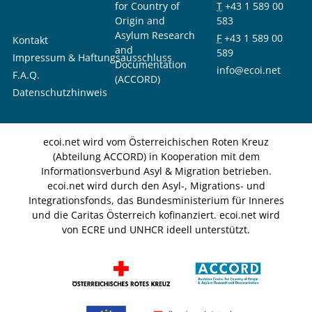
for Country of
T
+43 1 589 00
Origin and
583
Asylum Research
F
+43 1 589 00
Kontakt
and
589
Impressum & Haftungsausschluss
Documentation
info@ecoi.net
F.A.Q.
(ACCORD)
Datenschutzhinweis
ecoi.net wird vom Österreichischen Roten Kreuz
(Abteilung ACCORD) in Kooperation mit dem
Informationsverbund Asyl & Migration betrieben.
ecoi.net wird durch den Asyl-, Migrations- und
Integrationsfonds, das Bundesministerium für Inneres
und die Caritas Österreich kofinanziert. ecoi.net wird
von ECRE und UNHCR ideell unterstützt.