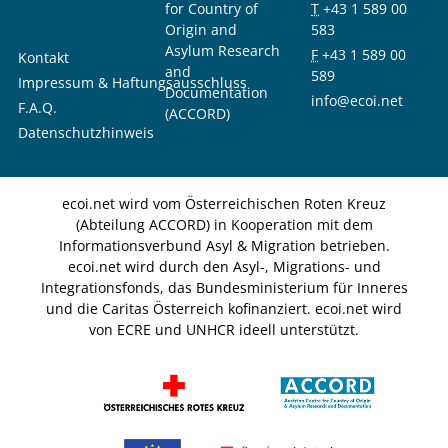
for Country of
T
+43 1 589 00
Origin and
583
Asylum Research
F
+43 1 589 00
Kontakt
and
589
Impressum & Haftungsausschluss
Documentation
info@ecoi.net
F.A.Q.
(ACCORD)
Datenschutzhinweis
ecoi.net wird vom Österreichischen Roten Kreuz
(Abteilung ACCORD) in Kooperation mit dem
Informationsverbund Asyl & Migration betrieben.
ecoi.net wird durch den Asyl-, Migrations- und
Integrationsfonds, das Bundesministerium für Inneres
und die Caritas Österreich kofinanziert. ecoi.net wird
von ECRE und UNHCR ideell unterstützt.