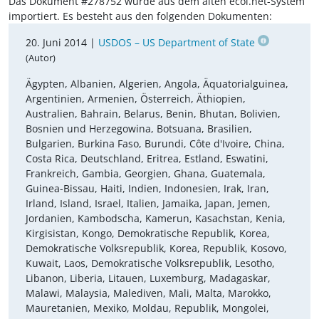
Das Dokument #278752 wurde aus dem alten ecoi.net-System
importiert. Es besteht aus den folgenden Dokumenten:
20. Juni 2014 |
USDOS – US Department of State
(Autor)
Ägypten, Albanien, Algerien, Angola, Äquatorialguinea,
Argentinien, Armenien, Österreich, Äthiopien,
Australien, Bahrain, Belarus, Benin, Bhutan, Bolivien,
Bosnien und Herzegowina, Botsuana, Brasilien,
Bulgarien, Burkina Faso, Burundi, Côte d'Ivoire, China,
Costa Rica, Deutschland, Eritrea, Estland, Eswatini,
Frankreich, Gambia, Georgien, Ghana, Guatemala,
Guinea-Bissau, Haiti, Indien, Indonesien, Irak, Iran,
Irland, Island, Israel, Italien, Jamaika, Japan, Jemen,
Jordanien, Kambodscha, Kamerun, Kasachstan, Kenia,
Kirgisistan, Kongo, Demokratische Republik, Korea,
Demokratische Volksrepublik, Korea, Republik, Kosovo,
Kuwait, Laos, Demokratische Volksrepublik, Lesotho,
Libanon, Liberia, Litauen, Luxemburg, Madagaskar,
Malawi, Malaysia, Malediven, Mali, Malta, Marokko,
Mauretanien, Mexiko, Moldau, Republik, Mongolei,