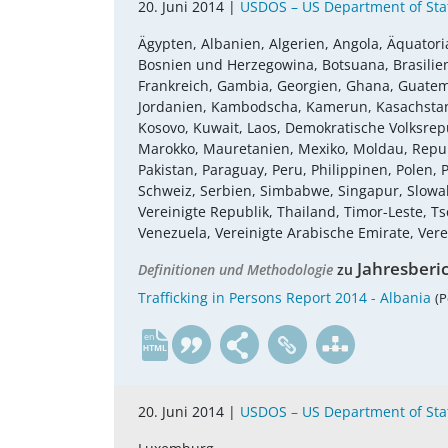
20. Juni 2014 |
USDOS – US Department of Sta
Ägypten, Albanien, Algerien, Angola, Äquatoria
Bosnien und Herzegowina, Botsuana, Brasilien, 
Frankreich, Gambia, Georgien, Ghana, Guatemala,
Jordanien, Kambodscha, Kamerun, Kasachstan, 
Kosovo, Kuwait, Laos, Demokratische Volksrepu
Marokko, Mauretanien, Mexiko, Moldau, Repub
Pakistan, Paraguay, Peru, Philippinen, Polen
Schweiz, Serbien, Simbabwe, Singapur, Slowake
Vereinigte Republik, Thailand, Timor-Leste, 
Venezuela, Vereinigte Arabische Emirate, Vere
Jahresberi
Definitionen und Methodologie
zu
Trafficking in Persons Report 2014 - Albania
(P
en
20. Juni 2014 |
USDOS – US Department of Sta