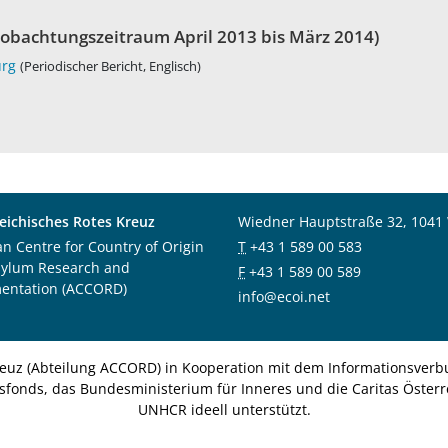
obachtungszeitraum April 2013 bis März 2014)
urg
(Periodischer Bericht, Englisch)
eichisches Rotes Kreuz
Wiedner Hauptstraße 32, 1041
an Centre for Country of Origin
T
+43 1 589 00 583
sylum Research and
F
+43 1 589 00 589
entation (ACCORD)
info@ecoi.net
euz (Abteilung ACCORD) in Kooperation mit dem Informationsverbu
nsfonds, das Bundesministerium für Inneres und die Caritas Österre
UNHCR ideell unterstützt.