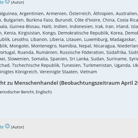
te
(Autor)
lguinea, Argentinien, Armenien, Österreich, Äthiopien, Australien,
Bulgarien, Burkina Faso, Burundi, Côte d'Ivoire, China, Costa Rica,
 Guinea-Bissau, Haiti, Indien, Indonesien, Irak, Iran, Irland, Islan
Kenia, Kirgisistan, Kongo, Demokratische Republik, Korea, Demokr
blik, Lesotho, Libanon, Liberia, Litauen, Luxemburg, Madagaskar, 
lik, Mongolei, Montenegro, Namibia, Nepal, Nicaragua, Niederla
, Portugal, Ruanda, Rumänien, Russische Föderation, Südafrika, S
i, Slowenien, Somalia, Spanien, Sri Lanka, Sudan, Suriname, Syrie
Tschad, Tschechische Republik, Tunesien, Turkmenistan, Uganda, U
inigtes Königreich, Vereinigte Staaten, Vietnam
cht zu Menschenhandel (Beobachtungszeitraum April 2
eriodischer Bericht, Englisch)
te
(Autor)