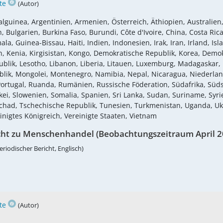
te
(Autor)
lguinea, Argentinien, Armenien, Österreich, Äthiopien, Australien,
Bulgarien, Burkina Faso, Burundi, Côte d'Ivoire, China, Costa Rica,
 Guinea-Bissau, Haiti, Indien, Indonesien, Irak, Iran, Irland, Islan
Kenia, Kirgisistan, Kongo, Demokratische Republik, Korea, Demokr
blik, Lesotho, Libanon, Liberia, Litauen, Luxemburg, Madagaskar, 
lik, Mongolei, Montenegro, Namibia, Nepal, Nicaragua, Niederla
, Portugal, Ruanda, Rumänien, Russische Föderation, Südafrika, S
i, Slowenien, Somalia, Spanien, Sri Lanka, Sudan, Suriname, Syrie
Tschad, Tschechische Republik, Tunesien, Turkmenistan, Uganda, U
inigtes Königreich, Vereinigte Staaten, Vietnam
cht zu Menschenhandel (Beobachtungszeitraum April 2
eriodischer Bericht, Englisch)
te
(Autor)