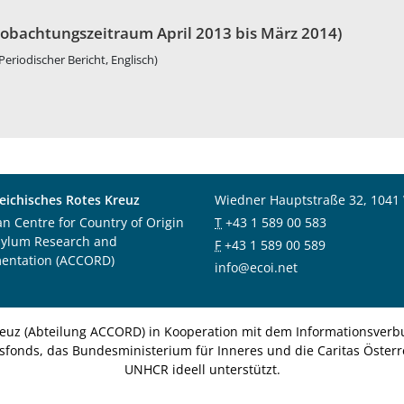
obachtungszeitraum April 2013 bis März 2014)
Periodischer Bericht, Englisch)
eichisches Rotes Kreuz
Wiedner Hauptstraße 32, 1041
an Centre for Country of Origin
T
+43 1 589 00 583
sylum Research and
F
+43 1 589 00 589
entation (ACCORD)
info@ecoi.net
euz (Abteilung ACCORD) in Kooperation mit dem Informationsverbu
nsfonds, das Bundesministerium für Inneres und die Caritas Österre
UNHCR ideell unterstützt.