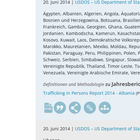
20. Juni 2014 |
USDOS – US Department of Sta
Ägypten, Albanien, Algerien, Angola, Äquatoria
Bosnien und Herzegowina, Botsuana, Brasilien, 
Frankreich, Gambia, Georgien, Ghana, Guatemala,
Jordanien, Kambodscha, Kamerun, Kasachstan, 
Kosovo, Kuwait, Laos, Demokratische Volksrepu
Marokko, Mauretanien, Mexiko, Moldau, Repub
Pakistan, Paraguay, Peru, Philippinen, Polen
Schweiz, Serbien, Simbabwe, Singapur, Slowake
Vereinigte Republik, Thailand, Timor-Leste, 
Venezuela, Vereinigte Arabische Emirate, Vere
Jahresberi
Definitionen und Methodologie
zu
Trafficking in Persons Report 2014 - Albania
(P
en
20. Juni 2014 |
USDOS – US Department of Sta