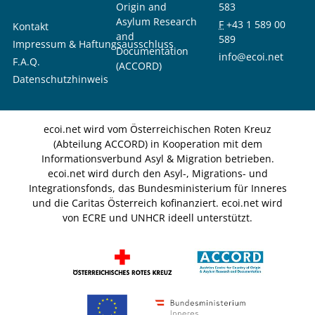
Origin and
583
Asylum Research
F
+43 1 589 00
Kontakt
and
589
Impressum & Haftungsausschluss
Documentation
info@ecoi.net
F.A.Q.
(ACCORD)
Datenschutzhinweis
ecoi.net wird vom Österreichischen Roten Kreuz
(Abteilung ACCORD) in Kooperation mit dem
Informationsverbund Asyl & Migration betrieben.
ecoi.net wird durch den Asyl-, Migrations- und
Integrationsfonds, das Bundesministerium für Inneres
und die Caritas Österreich kofinanziert. ecoi.net wird
von ECRE und UNHCR ideell unterstützt.