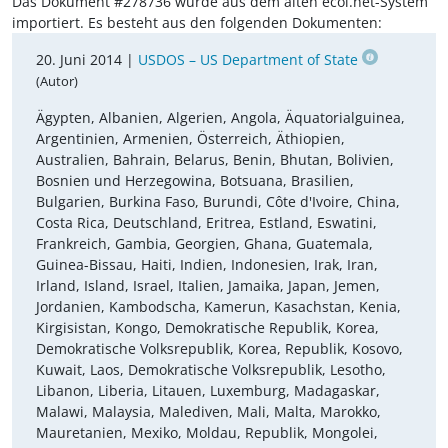
Das Dokument #278736 wurde aus dem alten ecoi.net-System
importiert. Es besteht aus den folgenden Dokumenten:
20. Juni 2014 |
USDOS – US Department of State
(Autor)
Ägypten, Albanien, Algerien, Angola, Äquatorialguinea,
Argentinien, Armenien, Österreich, Äthiopien,
Australien, Bahrain, Belarus, Benin, Bhutan, Bolivien,
Bosnien und Herzegowina, Botsuana, Brasilien,
Bulgarien, Burkina Faso, Burundi, Côte d'Ivoire, China,
Costa Rica, Deutschland, Eritrea, Estland, Eswatini,
Frankreich, Gambia, Georgien, Ghana, Guatemala,
Guinea-Bissau, Haiti, Indien, Indonesien, Irak, Iran,
Irland, Island, Israel, Italien, Jamaika, Japan, Jemen,
Jordanien, Kambodscha, Kamerun, Kasachstan, Kenia,
Kirgisistan, Kongo, Demokratische Republik, Korea,
Demokratische Volksrepublik, Korea, Republik, Kosovo,
Kuwait, Laos, Demokratische Volksrepublik, Lesotho,
Libanon, Liberia, Litauen, Luxemburg, Madagaskar,
Malawi, Malaysia, Malediven, Mali, Malta, Marokko,
Mauretanien, Mexiko, Moldau, Republik, Mongolei,