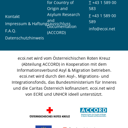
for Country of
T
+43 1 589 00
Origin and
583
Asylum Research
F
+43 1 589 00
Kontakt
and
589
Impressum & Haftungsausschluss
Documentation
info@ecoi.net
F.A.Q.
(ACCORD)
Datenschutzhinweis
ecoi.net wird vom Österreichischen Roten Kreuz
(Abteilung ACCORD) in Kooperation mit dem
Informationsverbund Asyl & Migration betrieben.
ecoi.net wird durch den Asyl-, Migrations- und
Integrationsfonds, das Bundesministerium für Inneres
und die Caritas Österreich kofinanziert. ecoi.net wird
von ECRE und UNHCR ideell unterstützt.