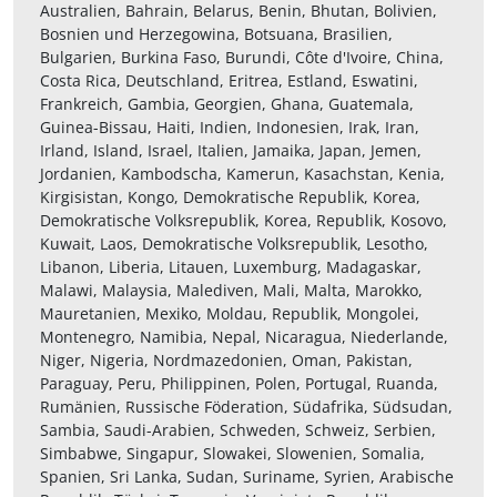
Australien, Bahrain, Belarus, Benin, Bhutan, Bolivien,
Bosnien und Herzegowina, Botsuana, Brasilien,
Bulgarien, Burkina Faso, Burundi, Côte d'Ivoire, China,
Costa Rica, Deutschland, Eritrea, Estland, Eswatini,
Frankreich, Gambia, Georgien, Ghana, Guatemala,
Guinea-Bissau, Haiti, Indien, Indonesien, Irak, Iran,
Irland, Island, Israel, Italien, Jamaika, Japan, Jemen,
Jordanien, Kambodscha, Kamerun, Kasachstan, Kenia,
Kirgisistan, Kongo, Demokratische Republik, Korea,
Demokratische Volksrepublik, Korea, Republik, Kosovo,
Kuwait, Laos, Demokratische Volksrepublik, Lesotho,
Libanon, Liberia, Litauen, Luxemburg, Madagaskar,
Malawi, Malaysia, Malediven, Mali, Malta, Marokko,
Mauretanien, Mexiko, Moldau, Republik, Mongolei,
Montenegro, Namibia, Nepal, Nicaragua, Niederlande,
Niger, Nigeria, Nordmazedonien, Oman, Pakistan,
Paraguay, Peru, Philippinen, Polen, Portugal, Ruanda,
Rumänien, Russische Föderation, Südafrika, Südsudan,
Sambia, Saudi-Arabien, Schweden, Schweiz, Serbien,
Simbabwe, Singapur, Slowakei, Slowenien, Somalia,
Spanien, Sri Lanka, Sudan, Suriname, Syrien, Arabische