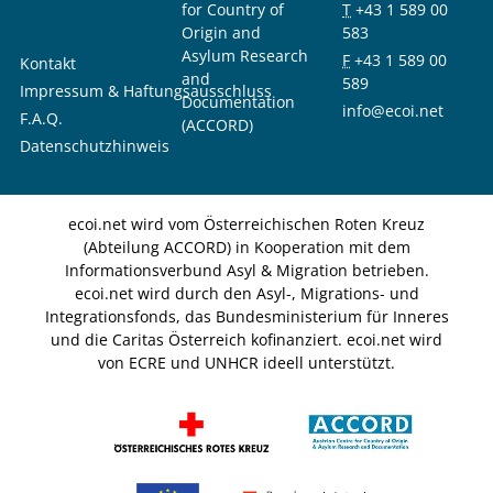
for Country of
T
+43 1 589 00
Origin and
583
Asylum Research
F
+43 1 589 00
Kontakt
and
589
Impressum & Haftungsausschluss
Documentation
info@ecoi.net
F.A.Q.
(ACCORD)
Datenschutzhinweis
ecoi.net wird vom Österreichischen Roten Kreuz
(Abteilung ACCORD) in Kooperation mit dem
Informationsverbund Asyl & Migration betrieben.
ecoi.net wird durch den Asyl-, Migrations- und
Integrationsfonds, das Bundesministerium für Inneres
und die Caritas Österreich kofinanziert. ecoi.net wird
von ECRE und UNHCR ideell unterstützt.