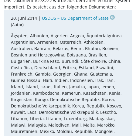
Das Dokument #278722 wurde aus dem alten ecoi.net-System
importiert. Es besteht aus den folgenden Dokumenten:
20. Juni 2014 |
USDOS – US Department of State
(Autor)
Ägypten, Albanien, Algerien, Angola, Äquatorialguinea,
Argentinien, Armenien, Österreich, Äthiopien,
Australien, Bahrain, Belarus, Benin, Bhutan, Bolivien,
Bosnien und Herzegowina, Botsuana, Brasilien,
Bulgarien, Burkina Faso, Burundi, Côte d'Ivoire, China,
Costa Rica, Deutschland, Eritrea, Estland, Eswatini,
Frankreich, Gambia, Georgien, Ghana, Guatemala,
Guinea-Bissau, Haiti, Indien, Indonesien, Irak, Iran,
Irland, Island, Israel, Italien, Jamaika, Japan, Jemen,
Jordanien, Kambodscha, Kamerun, Kasachstan, Kenia,
Kirgisistan, Kongo, Demokratische Republik, Korea,
Demokratische Volksrepublik, Korea, Republik, Kosovo,
Kuwait, Laos, Demokratische Volksrepublik, Lesotho,
Libanon, Liberia, Litauen, Luxemburg, Madagaskar,
Malawi, Malaysia, Malediven, Mali, Malta, Marokko,
Mauretanien, Mexiko, Moldau, Republik, Mongolei,