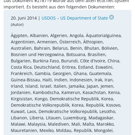
Das Dokument #278719 wurde aus dem alten ecoi.net-System
importiert. Es besteht aus den folgenden Dokumenten:
20. Juni 2014 |
USDOS – US Department of State
(Autor)
Ägypten, Albanien, Algerien, Angola, Äquatorialguinea,
Argentinien, Armenien, Österreich, Äthiopien,
Australien, Bahrain, Belarus, Benin, Bhutan, Bolivien,
Bosnien und Herzegowina, Botsuana, Brasilien,
Bulgarien, Burkina Faso, Burundi, Côte d'Ivoire, China,
Costa Rica, Deutschland, Eritrea, Estland, Eswatini,
Frankreich, Gambia, Georgien, Ghana, Guatemala,
Guinea-Bissau, Haiti, Indien, Indonesien, Irak, Iran,
Irland, Island, Israel, Italien, Jamaika, Japan, Jemen,
Jordanien, Kambodscha, Kamerun, Kasachstan, Kenia,
Kirgisistan, Kongo, Demokratische Republik, Korea,
Demokratische Volksrepublik, Korea, Republik, Kosovo,
Kuwait, Laos, Demokratische Volksrepublik, Lesotho,
Libanon, Liberia, Litauen, Luxemburg, Madagaskar,
Malawi, Malaysia, Malediven, Mali, Malta, Marokko,
Mauretanien, Mexiko, Moldau, Republik, Mongolei,