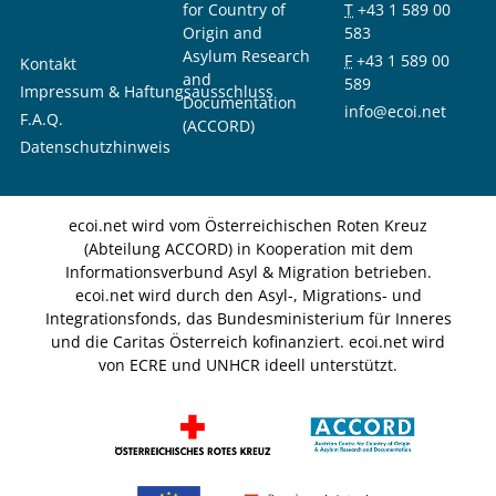
for Country of
T
+43 1 589 00
Origin and
583
Asylum Research
F
+43 1 589 00
Kontakt
and
589
Impressum & Haftungsausschluss
Documentation
info@ecoi.net
F.A.Q.
(ACCORD)
Datenschutzhinweis
ecoi.net wird vom Österreichischen Roten Kreuz
(Abteilung ACCORD) in Kooperation mit dem
Informationsverbund Asyl & Migration betrieben.
ecoi.net wird durch den Asyl-, Migrations- und
Integrationsfonds, das Bundesministerium für Inneres
und die Caritas Österreich kofinanziert. ecoi.net wird
von ECRE und UNHCR ideell unterstützt.