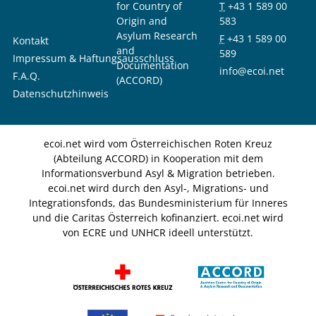
for Country of
T
+43 1 589 00
Origin and
583
Asylum Research
F
+43 1 589 00
Kontakt
and
589
Impressum & Haftungsausschluss
Documentation
info@ecoi.net
F.A.Q.
(ACCORD)
Datenschutzhinweis
ecoi.net wird vom Österreichischen Roten Kreuz
(Abteilung ACCORD) in Kooperation mit dem
Informationsverbund Asyl & Migration betrieben.
ecoi.net wird durch den Asyl-, Migrations- und
Integrationsfonds, das Bundesministerium für Inneres
und die Caritas Österreich kofinanziert. ecoi.net wird
von ECRE und UNHCR ideell unterstützt.