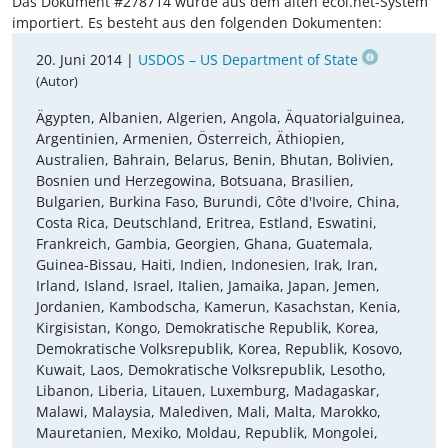
Das Dokument #278714 wurde aus dem alten ecoi.net-System
importiert. Es besteht aus den folgenden Dokumenten:
20. Juni 2014 |
USDOS – US Department of State
(Autor)
Ägypten, Albanien, Algerien, Angola, Äquatorialguinea,
Argentinien, Armenien, Österreich, Äthiopien,
Australien, Bahrain, Belarus, Benin, Bhutan, Bolivien,
Bosnien und Herzegowina, Botsuana, Brasilien,
Bulgarien, Burkina Faso, Burundi, Côte d'Ivoire, China,
Costa Rica, Deutschland, Eritrea, Estland, Eswatini,
Frankreich, Gambia, Georgien, Ghana, Guatemala,
Guinea-Bissau, Haiti, Indien, Indonesien, Irak, Iran,
Irland, Island, Israel, Italien, Jamaika, Japan, Jemen,
Jordanien, Kambodscha, Kamerun, Kasachstan, Kenia,
Kirgisistan, Kongo, Demokratische Republik, Korea,
Demokratische Volksrepublik, Korea, Republik, Kosovo,
Kuwait, Laos, Demokratische Volksrepublik, Lesotho,
Libanon, Liberia, Litauen, Luxemburg, Madagaskar,
Malawi, Malaysia, Malediven, Mali, Malta, Marokko,
Mauretanien, Mexiko, Moldau, Republik, Mongolei,