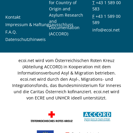
for Country of
T
+43 1 589 00
Origin and
583
Asylum Research
F
+43 1 589 00
Kontakt
and
589
Impressum & Haftungsausschluss
Documentation
info@ecoi.net
F.A.Q.
(ACCORD)
Datenschutzhinweis
ecoi.net wird vom Österreichischen Roten Kreuz
(Abteilung ACCORD) in Kooperation mit dem
Informationsverbund Asyl & Migration betrieben.
ecoi.net wird durch den Asyl-, Migrations- und
Integrationsfonds, das Bundesministerium für Inneres
und die Caritas Österreich kofinanziert. ecoi.net wird
von ECRE und UNHCR ideell unterstützt.