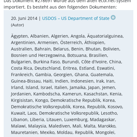
Das Dokument #278691 wurde aus dem alten ecoi.net-System
importiert. Es besteht aus den folgenden Dokumenten:
20. Juni 2014 |
USDOS – US Department of State
(Autor)
Ägypten, Albanien, Algerien, Angola, Äquatorialguinea,
Argentinien, Armenien, Österreich, Äthiopien,
Australien, Bahrain, Belarus, Benin, Bhutan, Bolivien,
Bosnien und Herzegowina, Botsuana, Brasilien,
Bulgarien, Burkina Faso, Burundi, Côte d'Ivoire, China,
Costa Rica, Deutschland, Eritrea, Estland, Eswatini,
Frankreich, Gambia, Georgien, Ghana, Guatemala,
Guinea-Bissau, Haiti, Indien, Indonesien, Irak, Iran,
Irland, Island, Israel, Italien, Jamaika, Japan, Jemen,
Jordanien, Kambodscha, Kamerun, Kasachstan, Kenia,
Kirgisistan, Kongo, Demokratische Republik, Korea,
Demokratische Volksrepublik, Korea, Republik, Kosovo,
Kuwait, Laos, Demokratische Volksrepublik, Lesotho,
Libanon, Liberia, Litauen, Luxemburg, Madagaskar,
Malawi, Malaysia, Malediven, Mali, Malta, Marokko,
Mauretanien, Mexiko, Moldau, Republik, Mongolei,