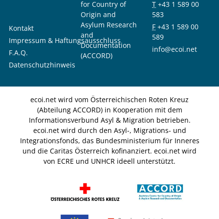
for Country of
T
+43 1 589 00
Origin and
583
Asylum Research
F
+43 1 589 00
Kontakt
and
589
Impressum & Haftungsausschluss
Documentation
info@ecoi.net
F.A.Q.
(ACCORD)
Datenschutzhinweis
ecoi.net wird vom Österreichischen Roten Kreuz
(Abteilung ACCORD) in Kooperation mit dem
Informationsverbund Asyl & Migration betrieben.
ecoi.net wird durch den Asyl-, Migrations- und
Integrationsfonds, das Bundesministerium für Inneres
und die Caritas Österreich kofinanziert. ecoi.net wird
von ECRE und UNHCR ideell unterstützt.