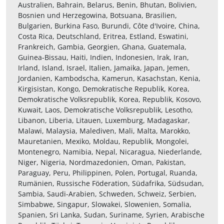
Australien, Bahrain, Belarus, Benin, Bhutan, Bolivien,
Bosnien und Herzegowina, Botsuana, Brasilien,
Bulgarien, Burkina Faso, Burundi, Côte d'Ivoire, China,
Costa Rica, Deutschland, Eritrea, Estland, Eswatini,
Frankreich, Gambia, Georgien, Ghana, Guatemala,
Guinea-Bissau, Haiti, Indien, Indonesien, Irak, Iran,
Irland, Island, Israel, Italien, Jamaika, Japan, Jemen,
Jordanien, Kambodscha, Kamerun, Kasachstan, Kenia,
Kirgisistan, Kongo, Demokratische Republik, Korea,
Demokratische Volksrepublik, Korea, Republik, Kosovo,
Kuwait, Laos, Demokratische Volksrepublik, Lesotho,
Libanon, Liberia, Litauen, Luxemburg, Madagaskar,
Malawi, Malaysia, Malediven, Mali, Malta, Marokko,
Mauretanien, Mexiko, Moldau, Republik, Mongolei,
Montenegro, Namibia, Nepal, Nicaragua, Niederlande,
Niger, Nigeria, Nordmazedonien, Oman, Pakistan,
Paraguay, Peru, Philippinen, Polen, Portugal, Ruanda,
Rumänien, Russische Föderation, Südafrika, Südsudan,
Sambia, Saudi-Arabien, Schweden, Schweiz, Serbien,
Simbabwe, Singapur, Slowakei, Slowenien, Somalia,
Spanien, Sri Lanka, Sudan, Suriname, Syrien, Arabische