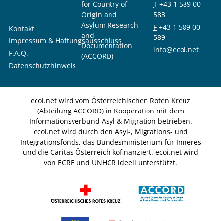
for Country of
T
+43 1 589 00
Origin and
583
Asylum Research
F
+43 1 589 00
Kontakt
and
589
Impressum & Haftungsausschluss
Documentation
info@ecoi.net
F.A.Q.
(ACCORD)
Datenschutzhinweis
ecoi.net wird vom Österreichischen Roten Kreuz
(Abteilung ACCORD) in Kooperation mit dem
Informationsverbund Asyl & Migration betrieben.
ecoi.net wird durch den Asyl-, Migrations- und
Integrationsfonds, das Bundesministerium für Inneres
und die Caritas Österreich kofinanziert. ecoi.net wird
von ECRE und UNHCR ideell unterstützt.