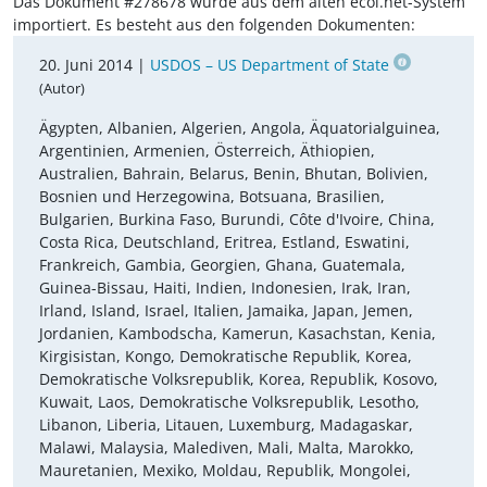
Das Dokument #278678 wurde aus dem alten ecoi.net-System
importiert. Es besteht aus den folgenden Dokumenten:
20. Juni 2014 |
USDOS – US Department of State
(Autor)
Ägypten, Albanien, Algerien, Angola, Äquatorialguinea,
Argentinien, Armenien, Österreich, Äthiopien,
Australien, Bahrain, Belarus, Benin, Bhutan, Bolivien,
Bosnien und Herzegowina, Botsuana, Brasilien,
Bulgarien, Burkina Faso, Burundi, Côte d'Ivoire, China,
Costa Rica, Deutschland, Eritrea, Estland, Eswatini,
Frankreich, Gambia, Georgien, Ghana, Guatemala,
Guinea-Bissau, Haiti, Indien, Indonesien, Irak, Iran,
Irland, Island, Israel, Italien, Jamaika, Japan, Jemen,
Jordanien, Kambodscha, Kamerun, Kasachstan, Kenia,
Kirgisistan, Kongo, Demokratische Republik, Korea,
Demokratische Volksrepublik, Korea, Republik, Kosovo,
Kuwait, Laos, Demokratische Volksrepublik, Lesotho,
Libanon, Liberia, Litauen, Luxemburg, Madagaskar,
Malawi, Malaysia, Malediven, Mali, Malta, Marokko,
Mauretanien, Mexiko, Moldau, Republik, Mongolei,