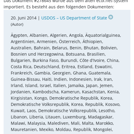
Das Dokument #278645 wurde aus dem alten ecoi.net-System
importiert. Es besteht aus den folgenden Dokumenten:
20. Juni 2014 |
USDOS – US Department of State
(Autor)
Ägypten, Albanien, Algerien, Angola, Äquatorialguinea,
Argentinien, Armenien, Österreich, Äthiopien,
Australien, Bahrain, Belarus, Benin, Bhutan, Bolivien,
Bosnien und Herzegowina, Botsuana, Brasilien,
Bulgarien, Burkina Faso, Burundi, Côte d'Ivoire, China,
Costa Rica, Deutschland, Eritrea, Estland, Eswatini,
Frankreich, Gambia, Georgien, Ghana, Guatemala,
Guinea-Bissau, Haiti, Indien, Indonesien, Irak, Iran,
Irland, Island, Israel, Italien, Jamaika, Japan, Jemen,
Jordanien, Kambodscha, Kamerun, Kasachstan, Kenia,
Kirgisistan, Kongo, Demokratische Republik, Korea,
Demokratische Volksrepublik, Korea, Republik, Kosovo,
Kuwait, Laos, Demokratische Volksrepublik, Lesotho,
Libanon, Liberia, Litauen, Luxemburg, Madagaskar,
Malawi, Malaysia, Malediven, Mali, Malta, Marokko,
Mauretanien, Mexiko, Moldau, Republik, Mongolei,