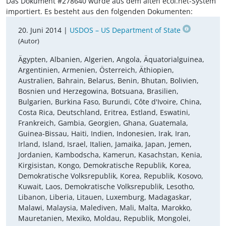
Das Dokument #278640 wurde aus dem alten ecoi.net-System
importiert. Es besteht aus den folgenden Dokumenten:
20. Juni 2014 |
USDOS – US Department of State
(Autor)
Ägypten, Albanien, Algerien, Angola, Äquatorialguinea,
Argentinien, Armenien, Österreich, Äthiopien,
Australien, Bahrain, Belarus, Benin, Bhutan, Bolivien,
Bosnien und Herzegowina, Botsuana, Brasilien,
Bulgarien, Burkina Faso, Burundi, Côte d'Ivoire, China,
Costa Rica, Deutschland, Eritrea, Estland, Eswatini,
Frankreich, Gambia, Georgien, Ghana, Guatemala,
Guinea-Bissau, Haiti, Indien, Indonesien, Irak, Iran,
Irland, Island, Israel, Italien, Jamaika, Japan, Jemen,
Jordanien, Kambodscha, Kamerun, Kasachstan, Kenia,
Kirgisistan, Kongo, Demokratische Republik, Korea,
Demokratische Volksrepublik, Korea, Republik, Kosovo,
Kuwait, Laos, Demokratische Volksrepublik, Lesotho,
Libanon, Liberia, Litauen, Luxemburg, Madagaskar,
Malawi, Malaysia, Malediven, Mali, Malta, Marokko,
Mauretanien, Mexiko, Moldau, Republik, Mongolei,