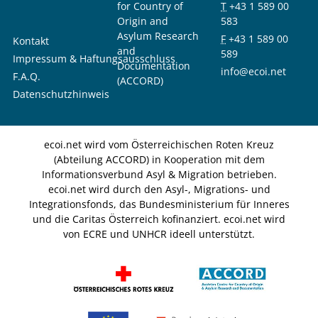
for Country of
T
+43 1 589 00
Origin and
583
Asylum Research
F
+43 1 589 00
Kontakt
and
589
Impressum & Haftungsausschluss
Documentation
info@ecoi.net
F.A.Q.
(ACCORD)
Datenschutzhinweis
ecoi.net wird vom Österreichischen Roten Kreuz
(Abteilung ACCORD) in Kooperation mit dem
Informationsverbund Asyl & Migration betrieben.
ecoi.net wird durch den Asyl-, Migrations- und
Integrationsfonds, das Bundesministerium für Inneres
und die Caritas Österreich kofinanziert. ecoi.net wird
von ECRE und UNHCR ideell unterstützt.