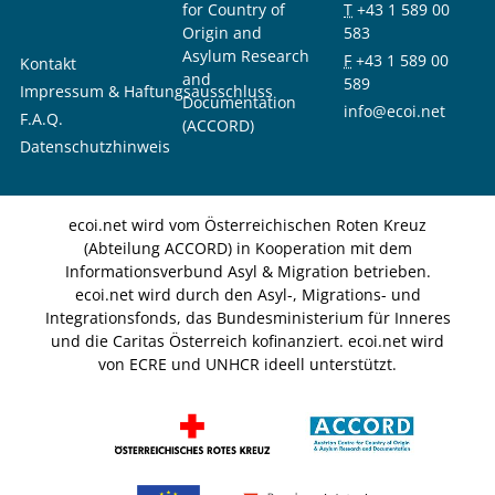
for Country of
T
+43 1 589 00
Origin and
583
Asylum Research
F
+43 1 589 00
Kontakt
and
589
Impressum & Haftungsausschluss
Documentation
info@ecoi.net
F.A.Q.
(ACCORD)
Datenschutzhinweis
ecoi.net wird vom Österreichischen Roten Kreuz
(Abteilung ACCORD) in Kooperation mit dem
Informationsverbund Asyl & Migration betrieben.
ecoi.net wird durch den Asyl-, Migrations- und
Integrationsfonds, das Bundesministerium für Inneres
und die Caritas Österreich kofinanziert. ecoi.net wird
von ECRE und UNHCR ideell unterstützt.