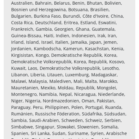
Australien, Bahrain, Belarus, Benin, Bhutan, Bolivien,
Bosnien und Herzegowina, Botsuana, Brasilien,
Bulgarien, Burkina Faso, Burundi, Côte d'Ivoire, China,
Costa Rica, Deutschland, Eritrea, Estland, Eswatini,
Frankreich, Gambia, Georgien, Ghana, Guatemala,
Guinea-Bissau, Haiti, Indien, Indonesien, Irak, Iran,
Irland, Island, Israel, Italien, Jamaika, Japan, Jemen,
Jordanien, Kambodscha, Kamerun, Kasachstan, Kenia,
Kirgisistan, Kongo, Demokratische Republik, Korea,
Demokratische Volksrepublik, Korea, Republik, Kosovo,
Kuwait, Laos, Demokratische Volksrepublik, Lesotho,
Libanon, Liberia, Litauen, Luxemburg, Madagaskar,
Malawi, Malaysia, Malediven, Mali, Malta, Marokko,
Mauretanien, Mexiko, Moldau, Republik, Mongolei,
Montenegro, Namibia, Nepal, Nicaragua, Niederlande,
Niger, Nigeria, Nordmazedonien, Oman, Pakistan,
Paraguay, Peru, Philippinen, Polen, Portugal, Ruanda,
Rumänien, Russische Föderation, Südafrika, Südsudan,
Sambia, Saudi-Arabien, Schweden, Schweiz, Serbien,
Simbabwe, Singapur, Slowakei, Slowenien, Somalia,
Spanien, Sri Lanka, Sudan, Suriname, Syrien, Arabische