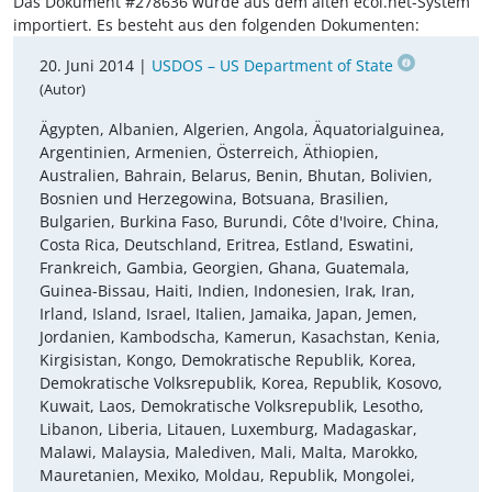
Das Dokument #278636 wurde aus dem alten ecoi.net-System
importiert. Es besteht aus den folgenden Dokumenten:
20. Juni 2014 |
USDOS – US Department of State
(Autor)
Ägypten, Albanien, Algerien, Angola, Äquatorialguinea,
Argentinien, Armenien, Österreich, Äthiopien,
Australien, Bahrain, Belarus, Benin, Bhutan, Bolivien,
Bosnien und Herzegowina, Botsuana, Brasilien,
Bulgarien, Burkina Faso, Burundi, Côte d'Ivoire, China,
Costa Rica, Deutschland, Eritrea, Estland, Eswatini,
Frankreich, Gambia, Georgien, Ghana, Guatemala,
Guinea-Bissau, Haiti, Indien, Indonesien, Irak, Iran,
Irland, Island, Israel, Italien, Jamaika, Japan, Jemen,
Jordanien, Kambodscha, Kamerun, Kasachstan, Kenia,
Kirgisistan, Kongo, Demokratische Republik, Korea,
Demokratische Volksrepublik, Korea, Republik, Kosovo,
Kuwait, Laos, Demokratische Volksrepublik, Lesotho,
Libanon, Liberia, Litauen, Luxemburg, Madagaskar,
Malawi, Malaysia, Malediven, Mali, Malta, Marokko,
Mauretanien, Mexiko, Moldau, Republik, Mongolei,