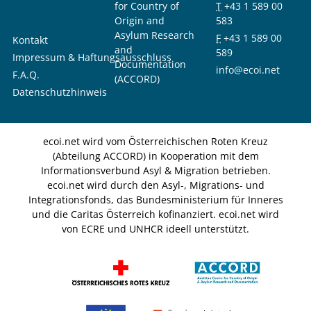
for Country of
T
+43 1 589 00
Origin and
583
Asylum Research
F
+43 1 589 00
Kontakt
and
589
Impressum & Haftungsausschluss
Documentation
info@ecoi.net
F.A.Q.
(ACCORD)
Datenschutzhinweis
ecoi.net wird vom Österreichischen Roten Kreuz
(Abteilung ACCORD) in Kooperation mit dem
Informationsverbund Asyl & Migration betrieben.
ecoi.net wird durch den Asyl-, Migrations- und
Integrationsfonds, das Bundesministerium für Inneres
und die Caritas Österreich kofinanziert. ecoi.net wird
von ECRE und UNHCR ideell unterstützt.