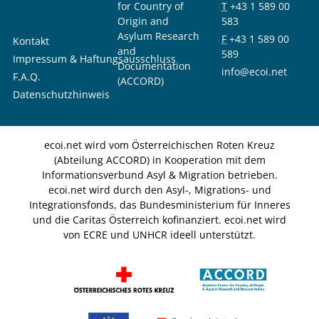
for Country of
T
+43 1 589 00
Origin and
583
Asylum Research
F
+43 1 589 00
Kontakt
and
589
Impressum & Haftungsausschluss
Documentation
info@ecoi.net
F.A.Q.
(ACCORD)
Datenschutzhinweis
ecoi.net wird vom Österreichischen Roten Kreuz
(Abteilung ACCORD) in Kooperation mit dem
Informationsverbund Asyl & Migration betrieben.
ecoi.net wird durch den Asyl-, Migrations- und
Integrationsfonds, das Bundesministerium für Inneres
und die Caritas Österreich kofinanziert. ecoi.net wird
von ECRE und UNHCR ideell unterstützt.