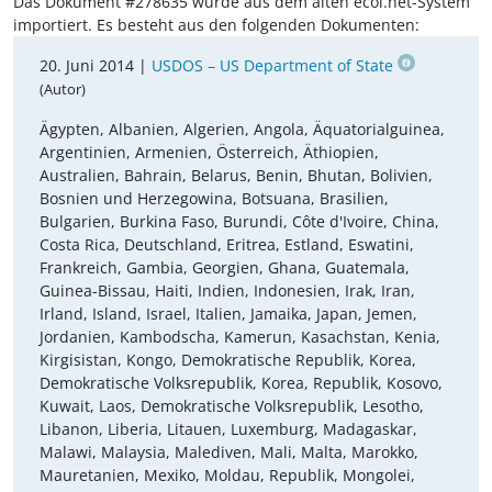
Das Dokument #278635 wurde aus dem alten ecoi.net-System
importiert. Es besteht aus den folgenden Dokumenten:
20. Juni 2014 |
USDOS – US Department of State
(Autor)
Ägypten, Albanien, Algerien, Angola, Äquatorialguinea,
Argentinien, Armenien, Österreich, Äthiopien,
Australien, Bahrain, Belarus, Benin, Bhutan, Bolivien,
Bosnien und Herzegowina, Botsuana, Brasilien,
Bulgarien, Burkina Faso, Burundi, Côte d'Ivoire, China,
Costa Rica, Deutschland, Eritrea, Estland, Eswatini,
Frankreich, Gambia, Georgien, Ghana, Guatemala,
Guinea-Bissau, Haiti, Indien, Indonesien, Irak, Iran,
Irland, Island, Israel, Italien, Jamaika, Japan, Jemen,
Jordanien, Kambodscha, Kamerun, Kasachstan, Kenia,
Kirgisistan, Kongo, Demokratische Republik, Korea,
Demokratische Volksrepublik, Korea, Republik, Kosovo,
Kuwait, Laos, Demokratische Volksrepublik, Lesotho,
Libanon, Liberia, Litauen, Luxemburg, Madagaskar,
Malawi, Malaysia, Malediven, Mali, Malta, Marokko,
Mauretanien, Mexiko, Moldau, Republik, Mongolei,