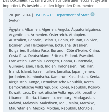
Das Dokument #278613 wurde aus dem alten ecoi.net-System
importiert. Es besteht aus den folgenden Dokumenten:
20. Juni 2014 |
USDOS – US Department of State
(Autor)
Ägypten, Albanien, Algerien, Angola, Äquatorialguinea,
Argentinien, Armenien, Österreich, Äthiopien,
Australien, Bahrain, Belarus, Benin, Bhutan, Bolivien,
Bosnien und Herzegowina, Botsuana, Brasilien,
Bulgarien, Burkina Faso, Burundi, Côte d'Ivoire, China,
Costa Rica, Deutschland, Eritrea, Estland, Eswatini,
Frankreich, Gambia, Georgien, Ghana, Guatemala,
Guinea-Bissau, Haiti, Indien, Indonesien, Irak, Iran,
Irland, Island, Israel, Italien, Jamaika, Japan, Jemen,
Jordanien, Kambodscha, Kamerun, Kasachstan, Kenia,
Kirgisistan, Kongo, Demokratische Republik, Korea,
Demokratische Volksrepublik, Korea, Republik, Kosovo,
Kuwait, Laos, Demokratische Volksrepublik, Lesotho,
Libanon, Liberia, Litauen, Luxemburg, Madagaskar,
Malawi, Malaysia, Malediven, Mali, Malta, Marokko,
Mauretanien, Mexiko, Moldau, Republik, Mongolei,