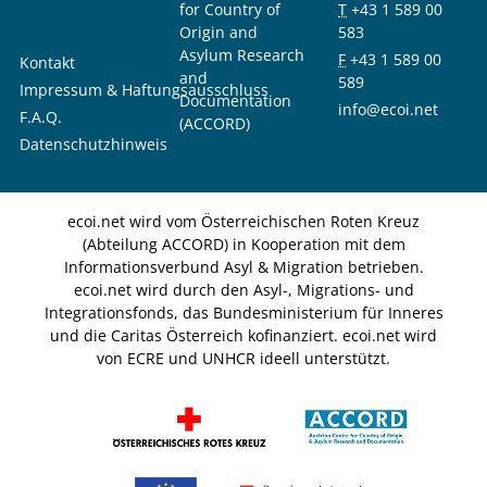
for Country of
T
+43 1 589 00
Origin and
583
Asylum Research
F
+43 1 589 00
Kontakt
and
589
Impressum & Haftungsausschluss
Documentation
info@ecoi.net
F.A.Q.
(ACCORD)
Datenschutzhinweis
ecoi.net wird vom Österreichischen Roten Kreuz
(Abteilung ACCORD) in Kooperation mit dem
Informationsverbund Asyl & Migration betrieben.
ecoi.net wird durch den Asyl-, Migrations- und
Integrationsfonds, das Bundesministerium für Inneres
und die Caritas Österreich kofinanziert. ecoi.net wird
von ECRE und UNHCR ideell unterstützt.