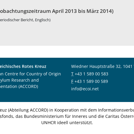
obachtungszeitraum April 2013 bis März 2014)
eriodischer Bericht, Englisch)
eichisches Rotes Kreuz
Wiedner Hauptstraße 32, 1041
an Centre for Country of Origin
T
+43 1 589 00 583
sylum Research and
F
+43 1 589 00 589
entation (ACCORD)
info@ecoi.net
euz (Abteilung ACCORD) in Kooperation mit dem Informationsverbu
nsfonds, das Bundesministerium für Inneres und die Caritas Österre
UNHCR ideell unterstützt.