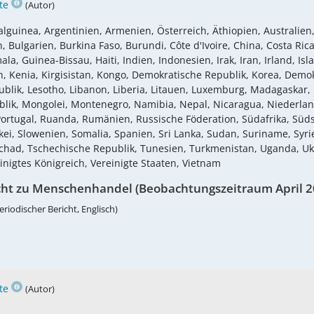
te
(Autor)
lguinea, Argentinien, Armenien, Österreich, Äthiopien, Australien,
Bulgarien, Burkina Faso, Burundi, Côte d'Ivoire, China, Costa Rica,
 Guinea-Bissau, Haiti, Indien, Indonesien, Irak, Iran, Irland, Islan
Kenia, Kirgisistan, Kongo, Demokratische Republik, Korea, Demokr
blik, Lesotho, Libanon, Liberia, Litauen, Luxemburg, Madagaskar, 
lik, Mongolei, Montenegro, Namibia, Nepal, Nicaragua, Niederla
, Portugal, Ruanda, Rumänien, Russische Föderation, Südafrika, S
i, Slowenien, Somalia, Spanien, Sri Lanka, Sudan, Suriname, Syrie
Tschad, Tschechische Republik, Tunesien, Turkmenistan, Uganda, U
inigtes Königreich, Vereinigte Staaten, Vietnam
cht zu Menschenhandel (Beobachtungszeitraum April 2
eriodischer Bericht, Englisch)
te
(Autor)