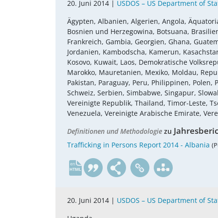
20. Juni 2014 |
USDOS – US Department of Sta
Ägypten, Albanien, Algerien, Angola, Äquatoria
Bosnien und Herzegowina, Botsuana, Brasilien, 
Frankreich, Gambia, Georgien, Ghana, Guatemala,
Jordanien, Kambodscha, Kamerun, Kasachstan, 
Kosovo, Kuwait, Laos, Demokratische Volksrepu
Marokko, Mauretanien, Mexiko, Moldau, Repub
Pakistan, Paraguay, Peru, Philippinen, Polen
Schweiz, Serbien, Simbabwe, Singapur, Slowake
Vereinigte Republik, Thailand, Timor-Leste, 
Venezuela, Vereinigte Arabische Emirate, Vere
Jahresberi
Definitionen und Methodologie
zu
Trafficking in Persons Report 2014 - Albania
(P
en
20. Juni 2014 |
USDOS – US Department of Sta