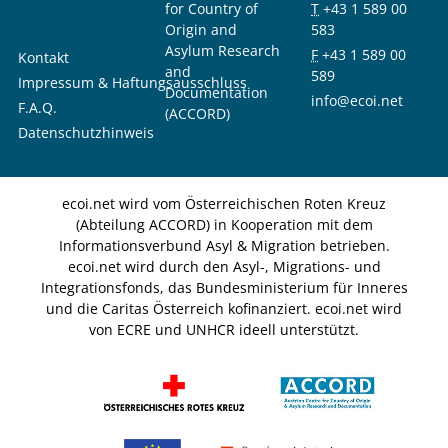
for Country of
T
+43 1 589 00
Origin and
583
Asylum Research
F
+43 1 589 00
Kontakt
and
589
Impressum & Haftungsausschluss
Documentation
info@ecoi.net
F.A.Q.
(ACCORD)
Datenschutzhinweis
ecoi.net wird vom Österreichischen Roten Kreuz
(Abteilung ACCORD) in Kooperation mit dem
Informationsverbund Asyl & Migration betrieben.
ecoi.net wird durch den Asyl-, Migrations- und
Integrationsfonds, das Bundesministerium für Inneres
und die Caritas Österreich kofinanziert. ecoi.net wird
von ECRE und UNHCR ideell unterstützt.