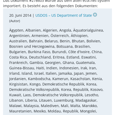
Das Dokument #278603 wurde aus dem alten ecoi.net-System
importiert. Es besteht aus den folgenden Dokumenten:
20. Juni 2014 |
USDOS – US Department of State
(Autor)
Ägypten, Albanien, Algerien, Angola, Äquatorialguinea,
Argentinien, Armenien, Österreich, Äthiopien,
Australien, Bahrain, Belarus, Benin, Bhutan, Bolivien,
Bosnien und Herzegowina, Botsuana, Brasilien,
Bulgarien, Burkina Faso, Burundi, Côte d'Ivoire, China,
Costa Rica, Deutschland, Eritrea, Estland, Eswatini,
Frankreich, Gambia, Georgien, Ghana, Guatemala,
Guinea-Bissau, Haiti, Indien, Indonesien, Irak, Iran,
Irland, Island, Israel, Italien, Jamaika, Japan, Jemen,
Jordanien, Kambodscha, Kamerun, Kasachstan, Kenia,
Kirgisistan, Kongo, Demokratische Republik, Korea,
Demokratische Volksrepublik, Korea, Republik, Kosovo,
Kuwait, Laos, Demokratische Volksrepublik, Lesotho,
Libanon, Liberia, Litauen, Luxemburg, Madagaskar,
Malawi, Malaysia, Malediven, Mali, Malta, Marokko,
Mauretanien, Mexiko, Moldau, Republik, Mongolei,