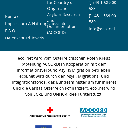
for Country of
T
+43 1 589 00
Origin and
583
Asylum Research
F
+43 1 589 00
Kontakt
and
589
Impressum & Haftungsausschluss
Documentation
info@ecoi.net
F.A.Q.
(ACCORD)
Datenschutzhinweis
ecoi.net wird vom Österreichischen Roten Kreuz
(Abteilung ACCORD) in Kooperation mit dem
Informationsverbund Asyl & Migration betrieben.
ecoi.net wird durch den Asyl-, Migrations- und
Integrationsfonds, das Bundesministerium für Inneres
und die Caritas Österreich kofinanziert. ecoi.net wird
von ECRE und UNHCR ideell unterstützt.