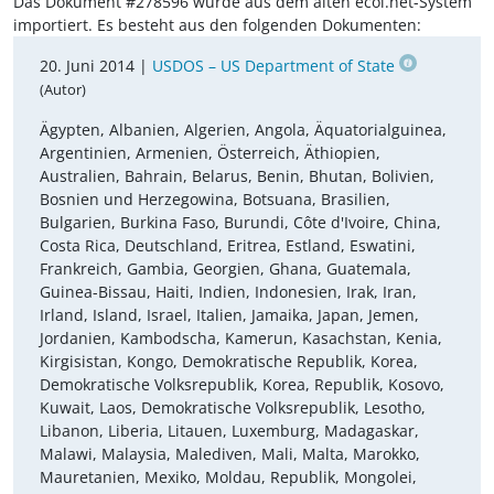
Das Dokument #278596 wurde aus dem alten ecoi.net-System
importiert. Es besteht aus den folgenden Dokumenten:
20. Juni 2014 |
USDOS – US Department of State
(Autor)
Ägypten, Albanien, Algerien, Angola, Äquatorialguinea,
Argentinien, Armenien, Österreich, Äthiopien,
Australien, Bahrain, Belarus, Benin, Bhutan, Bolivien,
Bosnien und Herzegowina, Botsuana, Brasilien,
Bulgarien, Burkina Faso, Burundi, Côte d'Ivoire, China,
Costa Rica, Deutschland, Eritrea, Estland, Eswatini,
Frankreich, Gambia, Georgien, Ghana, Guatemala,
Guinea-Bissau, Haiti, Indien, Indonesien, Irak, Iran,
Irland, Island, Israel, Italien, Jamaika, Japan, Jemen,
Jordanien, Kambodscha, Kamerun, Kasachstan, Kenia,
Kirgisistan, Kongo, Demokratische Republik, Korea,
Demokratische Volksrepublik, Korea, Republik, Kosovo,
Kuwait, Laos, Demokratische Volksrepublik, Lesotho,
Libanon, Liberia, Litauen, Luxemburg, Madagaskar,
Malawi, Malaysia, Malediven, Mali, Malta, Marokko,
Mauretanien, Mexiko, Moldau, Republik, Mongolei,