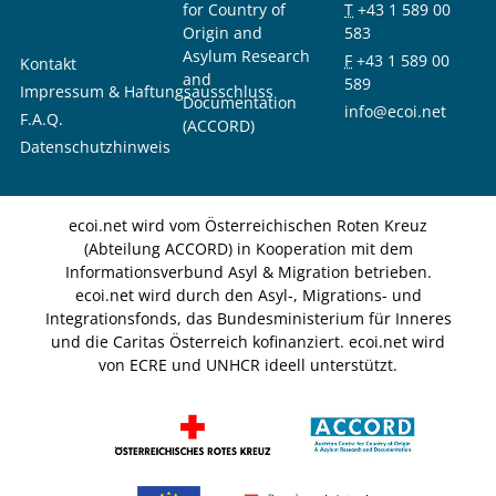
for Country of
T
+43 1 589 00
Origin and
583
Asylum Research
F
+43 1 589 00
Kontakt
and
589
Impressum & Haftungsausschluss
Documentation
info@ecoi.net
F.A.Q.
(ACCORD)
Datenschutzhinweis
ecoi.net wird vom Österreichischen Roten Kreuz
(Abteilung ACCORD) in Kooperation mit dem
Informationsverbund Asyl & Migration betrieben.
ecoi.net wird durch den Asyl-, Migrations- und
Integrationsfonds, das Bundesministerium für Inneres
und die Caritas Österreich kofinanziert. ecoi.net wird
von ECRE und UNHCR ideell unterstützt.