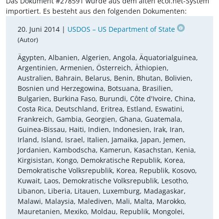
Das Dokument #278591 wurde aus dem alten ecoi.net-System
importiert. Es besteht aus den folgenden Dokumenten:
20. Juni 2014 |
USDOS – US Department of State
(Autor)
Ägypten, Albanien, Algerien, Angola, Äquatorialguinea,
Argentinien, Armenien, Österreich, Äthiopien,
Australien, Bahrain, Belarus, Benin, Bhutan, Bolivien,
Bosnien und Herzegowina, Botsuana, Brasilien,
Bulgarien, Burkina Faso, Burundi, Côte d'Ivoire, China,
Costa Rica, Deutschland, Eritrea, Estland, Eswatini,
Frankreich, Gambia, Georgien, Ghana, Guatemala,
Guinea-Bissau, Haiti, Indien, Indonesien, Irak, Iran,
Irland, Island, Israel, Italien, Jamaika, Japan, Jemen,
Jordanien, Kambodscha, Kamerun, Kasachstan, Kenia,
Kirgisistan, Kongo, Demokratische Republik, Korea,
Demokratische Volksrepublik, Korea, Republik, Kosovo,
Kuwait, Laos, Demokratische Volksrepublik, Lesotho,
Libanon, Liberia, Litauen, Luxemburg, Madagaskar,
Malawi, Malaysia, Malediven, Mali, Malta, Marokko,
Mauretanien, Mexiko, Moldau, Republik, Mongolei,