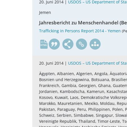
20. Juni 2014 |
USDOS – US Department of Sta
Jemen
Jahresbericht zu Menschenhandel (Be
Trafficking in Persons Report 2014 - Yemen
(Pe
en
20. Juni 2014 |
USDOS – US Department of Sta
Ägypten, Albanien, Algerien, Angola, Äquatoria
Bosnien und Herzegowina, Botsuana, Brasilien, 
Frankreich, Gambia, Georgien, Ghana, Guatemala,
Jordanien, Kambodscha, Kamerun, Kasachstan, 
Kosovo, Kuwait, Laos, Demokratische Volksrepu
Marokko, Mauretanien, Mexiko, Moldau, Repub
Pakistan, Paraguay, Peru, Philippinen, Polen
Schweiz, Serbien, Simbabwe, Singapur, Slowake
Vereinigte Republik, Thailand, Timor-Leste, 