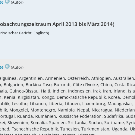
te
(Autor)
obachtungszeitraum April 2013 bis März 2014)
riodischer Bericht, Englisch)
te
(Autor)
lguinea, Argentinien, Armenien, Österreich, Äthiopien, Australien,
Bulgarien, Burkina Faso, Burundi, Côte d'Ivoire, China, Costa Rica,
 Guinea-Bissau, Haiti, Indien, Indonesien, Irak, Iran, Irland, Islan
Kenia, Kirgisistan, Kongo, Demokratische Republik, Korea, Demokr
blik, Lesotho, Libanon, Liberia, Litauen, Luxemburg, Madagaskar, 
lik, Mongolei, Montenegro, Namibia, Nepal, Nicaragua, Niederla
, Portugal, Ruanda, Rumänien, Russische Föderation, Südafrika, S
i, Slowenien, Somalia, Spanien, Sri Lanka, Sudan, Suriname, Syrie
Tschad, Tschechische Republik, Tunesien, Turkmenistan, Uganda, U