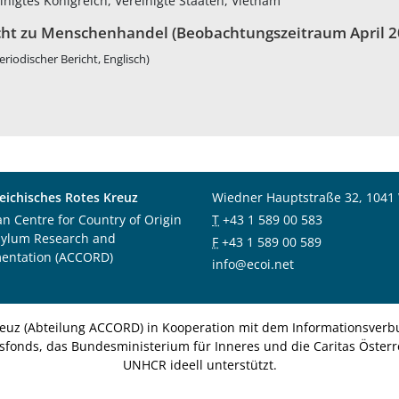
inigtes Königreich, Vereinigte Staaten, Vietnam
cht zu Menschenhandel (Beobachtungszeitraum April 2
eriodischer Bericht, Englisch)
eichisches Rotes Kreuz
Wiedner Hauptstraße 32, 1041
an Centre for Country of Origin
T
+43 1 589 00 583
sylum Research and
F
+43 1 589 00 589
entation (ACCORD)
info@ecoi.net
euz (Abteilung ACCORD) in Kooperation mit dem Informationsverbu
nsfonds, das Bundesministerium für Inneres und die Caritas Österre
UNHCR ideell unterstützt.