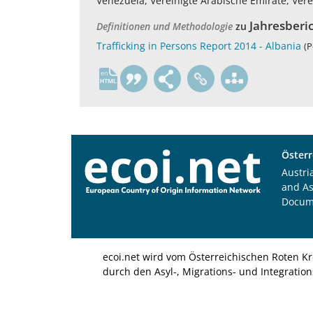
Venezuela, Vereinigte Arabische Emirate, Vere
Jahresberi
Definitionen und Methodologie
zu
Trafficking in Persons Report 2014 - Albania
(P
en
Österr
Austri
and A
Docum
ecoi.net wird vom Österreichischen Roten Kr
durch den Asyl-, Migrations- und Integratio