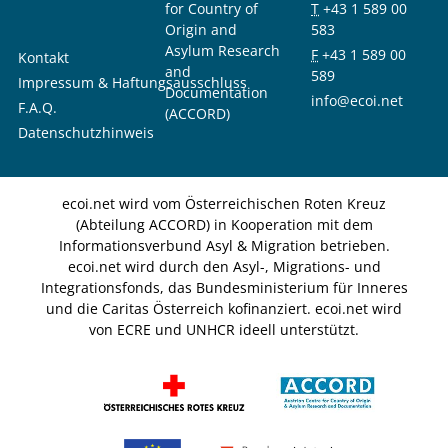
for Country of
T
+43 1 589 00
Origin and
583
Asylum Research
F
+43 1 589 00
Kontakt
and
589
Impressum & Haftungsausschluss
Documentation
info@ecoi.net
F.A.Q.
(ACCORD)
Datenschutzhinweis
ecoi.net wird vom Österreichischen Roten Kreuz
(Abteilung ACCORD) in Kooperation mit dem
Informationsverbund Asyl & Migration betrieben.
ecoi.net wird durch den Asyl-, Migrations- und
Integrationsfonds, das Bundesministerium für Inneres
und die Caritas Österreich kofinanziert. ecoi.net wird
von ECRE und UNHCR ideell unterstützt.