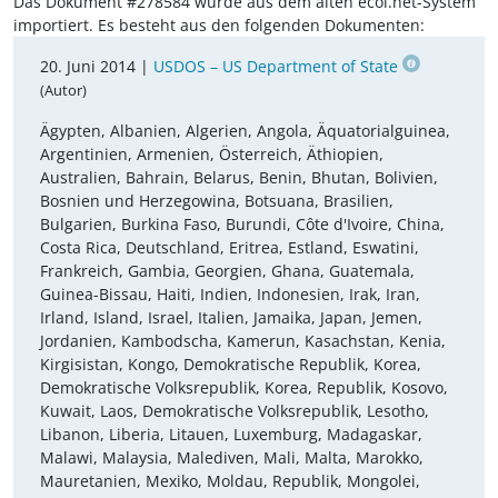
Das Dokument #278584 wurde aus dem alten ecoi.net-System
importiert. Es besteht aus den folgenden Dokumenten:
20. Juni 2014 |
USDOS – US Department of State
(Autor)
Ägypten, Albanien, Algerien, Angola, Äquatorialguinea,
Argentinien, Armenien, Österreich, Äthiopien,
Australien, Bahrain, Belarus, Benin, Bhutan, Bolivien,
Bosnien und Herzegowina, Botsuana, Brasilien,
Bulgarien, Burkina Faso, Burundi, Côte d'Ivoire, China,
Costa Rica, Deutschland, Eritrea, Estland, Eswatini,
Frankreich, Gambia, Georgien, Ghana, Guatemala,
Guinea-Bissau, Haiti, Indien, Indonesien, Irak, Iran,
Irland, Island, Israel, Italien, Jamaika, Japan, Jemen,
Jordanien, Kambodscha, Kamerun, Kasachstan, Kenia,
Kirgisistan, Kongo, Demokratische Republik, Korea,
Demokratische Volksrepublik, Korea, Republik, Kosovo,
Kuwait, Laos, Demokratische Volksrepublik, Lesotho,
Libanon, Liberia, Litauen, Luxemburg, Madagaskar,
Malawi, Malaysia, Malediven, Mali, Malta, Marokko,
Mauretanien, Mexiko, Moldau, Republik, Mongolei,