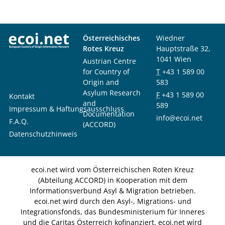
Österreichisches
Wiedner
Rotes Kreuz
Hauptstraße 32,
1041 Wien
Austrian Centre
for Country of
T
+43 1 589 00
Origin and
583
Asylum Research
F
+43 1 589 00
Kontakt
and
589
Impressum & Haftungsausschluss
Documentation
info@ecoi.net
F.A.Q.
(ACCORD)
Datenschutzhinweis
ecoi.net wird vom Österreichischen Roten Kreuz
(Abteilung ACCORD) in Kooperation mit dem
Informationsverbund Asyl & Migration betrieben.
ecoi.net wird durch den Asyl-, Migrations- und
Integrationsfonds, das Bundesministerium für Inneres
und die Caritas Österreich kofinanziert. ecoi.net wird