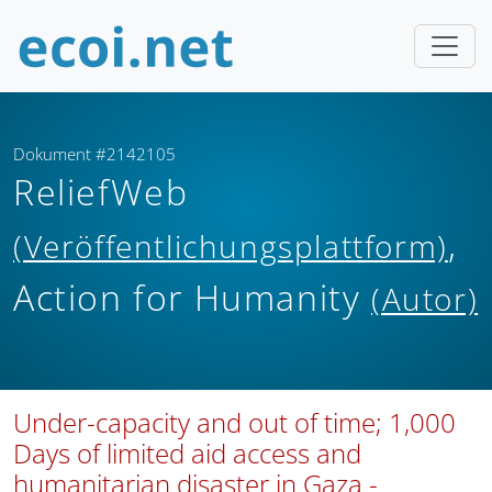
Dokument #2142105
ReliefWeb
,
(Veröffentlichungsplattform)
Action for Humanity
(Autor)
Under-capacity and out of time; 1,000
Days of limited aid access and
humanitarian disaster in Gaza -