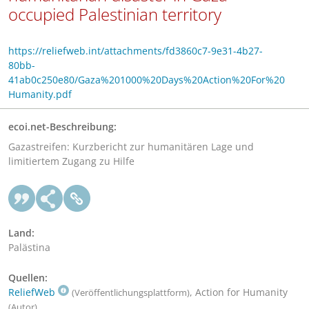
occupied Palestinian territory
https://reliefweb.int/attachments/fd3860c7-9e31-4b27-
80bb-
41ab0c250e80/Gaza%201000%20Days%20Action%20For%20
Humanity.pdf
ecoi.net-Beschreibung:
Gazastreifen: Kurzbericht zur humanitären Lage und
limitiertem Zugang zu Hilfe
Land:
Palästina
Quellen:
ReliefWeb
, Action for Humanity
(Veröffentlichungsplattform)
(Autor)