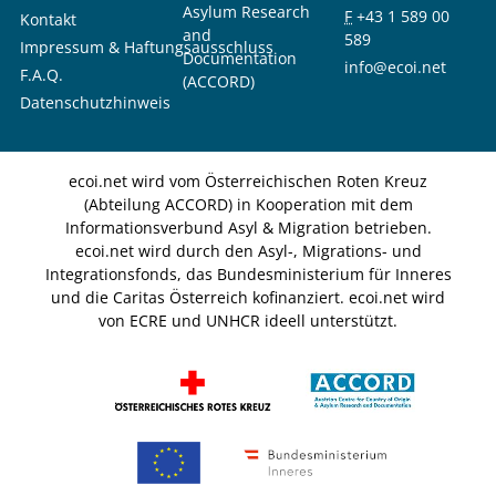
Asylum Research
F
+43 1 589 00
Kontakt
and
589
Impressum & Haftungsausschluss
Documentation
info@ecoi.net
F.A.Q.
(ACCORD)
Datenschutzhinweis
ecoi.net wird vom Österreichischen Roten Kreuz
(Abteilung ACCORD) in Kooperation mit dem
Informationsverbund Asyl & Migration betrieben.
ecoi.net wird durch den Asyl-, Migrations- und
Integrationsfonds, das Bundesministerium für Inneres
und die Caritas Österreich kofinanziert. ecoi.net wird
von ECRE und UNHCR ideell unterstützt.