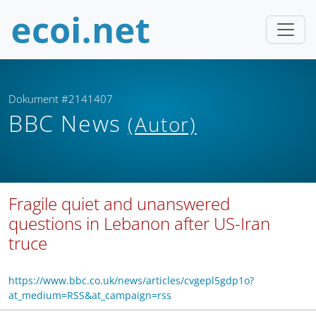
Dokument #2141407
BBC News
(Autor)
Fragile quiet and unanswered
questions in Lebanon after US-Iran
truce
https://www.bbc.co.uk/news/articles/cvgepl5gdp1o?
at_medium=RSS&at_campaign=rss