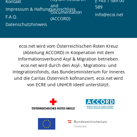
F
+43 1 589 00
Kontakt
and
589
Impressum & Haftungsausschluss
Documentation
info@ecoi.net
F.A.Q.
(ACCORD)
Datenschutzhinweis
ecoi.net wird vom Österreichischen Roten Kreuz
(Abteilung ACCORD) in Kooperation mit dem
Informationsverbund Asyl & Migration betrieben.
ecoi.net wird durch den Asyl-, Migrations- und
Integrationsfonds, das Bundesministerium für Inneres
und die Caritas Österreich kofinanziert. ecoi.net wird
von ECRE und UNHCR ideell unterstützt.