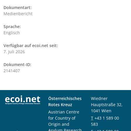
Dokumentart:
Medienbericht
Sprache:
Englisch
Verfügbar auf ecoi.net seit:
7. Juli 2026
Dokument-ID:
2141407
Österreichisches
Wiedner
Rotes Kreuz
Hauptstraße 32,
1041 Wien
Austrian Centre
for Country of
T
+43 1 589 00
Origin and
583
Asylum Research