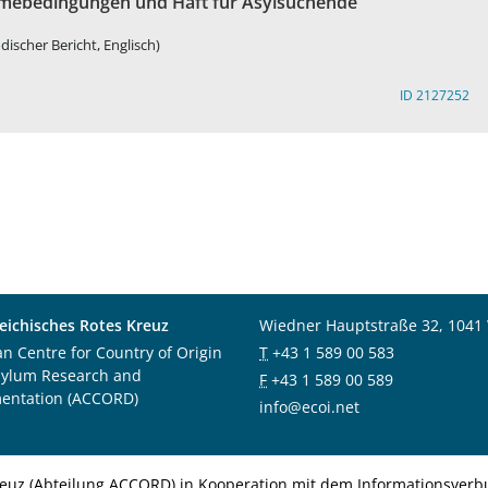
hmebedingungen und Haft für Asylsuchende
discher Bericht, Englisch)
ID 2127252
eichisches Rotes Kreuz
Wiedner Hauptstraße 32, 1041
an Centre for Country of Origin
T
+43 1 589 00 583
sylum Research and
F
+43 1 589 00 589
entation (ACCORD)
info@ecoi.net
euz (Abteilung ACCORD) in Kooperation mit dem Informationsverbu