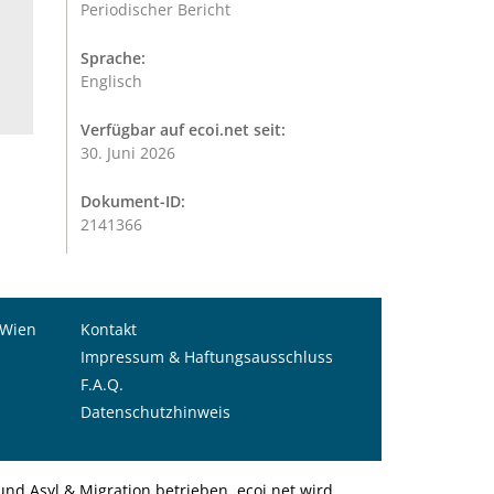
Periodischer Bericht
Sprache:
Englisch
Verfügbar auf ecoi.net seit:
30. Juni 2026
Dokument-ID:
2141366
 Wien
Kontakt
Impressum & Haftungsausschluss
F.A.Q.
Datenschutzhinweis
nd Asyl & Migration betrieben. ecoi.net wird