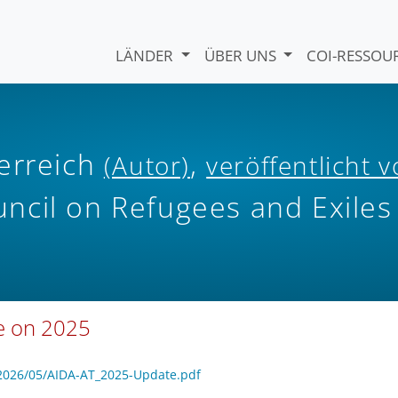
LÄNDER
ÜBER UNS
COI-RESSO
erreich
,
(Autor)
veröffentlicht 
ncil on Refugees and Exiles
te on 2025
/2026/05/AIDA-AT_2025-Update.pdf