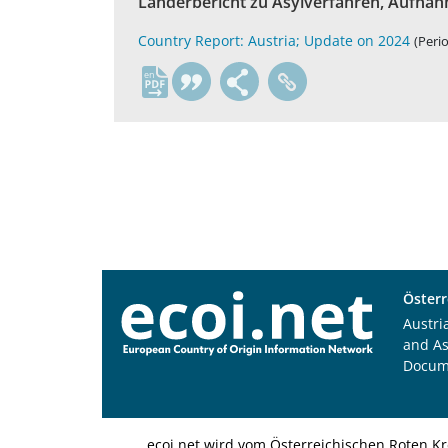
Länderbericht zu Asylverfahren, Aufna
Country Report: Austria; Update on 2024
(Perio
en
Österr
Austri
and A
Docum
ecoi.net wird vom Österreichischen Roten Kr