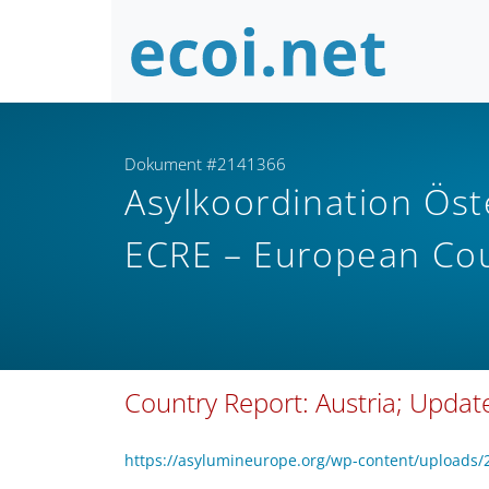
Dokument #2141366
Asylkoordination Öst
ECRE – European Cou
Country Report: Austria; Upda
https://asylumineurope.org/wp-content/uploads